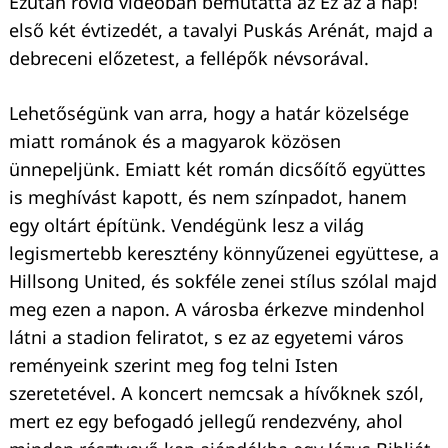
Ezután rövid videóban bemutatta az Ez az a nap!
első két évtizedét, a tavalyi Puskás Arénát, majd a
debreceni előzetest, a fellépők névsorával.
Lehetőségünk van arra, hogy a határ közelsége
miatt románok és a magyarok közösen
ünnepeljünk. Emiatt két román dicsőítő együttes
is meghívást kapott, és nem színpadot, hanem
egy oltárt építünk. Vendégünk lesz a világ
legismertebb keresztény könnyűzenei együttese, a
Hillsong United, és sokféle zenei stílus szólal majd
meg ezen a napon. A városba érkezve mindenhol
látni a stadion feliratot, s ez az egyetemi város
reményeink szerint meg fog telni Isten
szeretetével. A koncert nemcsak a hívőknek szól,
mert ez egy befogadó jellegű rendezvény, ahol