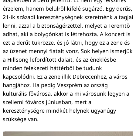
érzelem, hanem belülről kifelé sugárzó. Egy derűs,
21-ik századi kereszténységnek szeretnénk a tagjai
lenni, azzal a biztonságérzettel, melyet a Teremtő
adhat, aki a bolygónkat is létrehozta. A koncert is
ezt a derűt tükrözze, és jó látni, hogy ez a zene és
az üzenet mennyi fiatalt vonz. Sok helyen ismerjük
a Hillsong lefordított dalait, és az éneklésbe
minden felekezeti háttérből be tudunk
kapcsolódni. Ez a zene illik Debrecenhez, a város
Keresés:
hangjához. Ha pedig Veszprém az ország
kulturális fővárosa, akkor a mi városunk legyen a
szellemi főváros júniusban, mert a
kereszténységre mindkét helynek ugyanúgy
szüksége van.