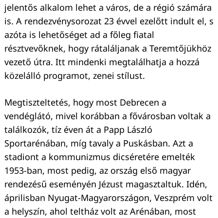
jelentős alkalom lehet a város, de a régió számára
is. A rendezvénysorozat 23 évvel ezelőtt indult el, s
azóta is lehetőséget ad a főleg fiatal
résztvevőknek, hogy rátaláljanak a Teremtőjükhöz
vezető útra. Itt mindenki megtalálhatja a hozzá
közelálló programot, zenei stílust.
Megtiszteltetés, hogy most Debrecen a
vendéglátó, mivel korábban a fővárosban voltak a
találkozók, tíz éven át a Papp László
Sportarénában, míg tavaly a Puskásban. Azt a
stadiont a kommunizmus dicséretére emelték
1953-ban, most pedig, az ország első magyar
rendezésű eseményén Jézust magasztaltuk. Idén,
áprilisban Nyugat-Magyarországon, Veszprém volt
a helyszín, ahol teltház volt az Arénában, most