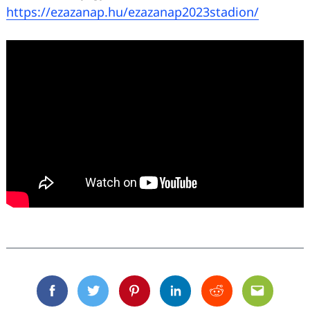
https://ezazanap.hu/ezazanap2023stadion/
Facebook
Twitter
Pinterest
Linkedin
Reddit
Email