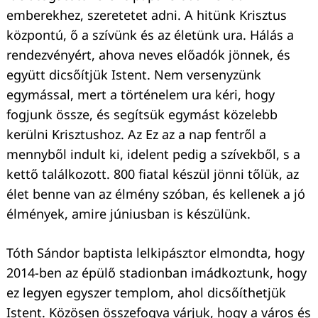
emberekhez, szeretetet adni. A hitünk Krisztus
központú, ő a szívünk és az életünk ura. Hálás a
rendezvényért, ahova neves előadók jönnek, és
együtt dicsőítjük Istent. Nem versenyzünk
egymással, mert a történelem ura kéri, hogy
fogjunk össze, és segítsük egymást közelebb
kerülni Krisztushoz. Az Ez az a nap fentről a
mennyből indult ki, idelent pedig a szívekből, s a
kettő találkozott. 800 fiatal készül jönni tőlük, az
élet benne van az élmény szóban, és kellenek a jó
élmények, amire júniusban is készülünk.
Tóth Sándor baptista lelkipásztor elmondta, hogy
2014-ben az épülő stadionban imádkoztunk, hogy
ez legyen egyszer templom, ahol dicsőíthetjük
Istent. Közösen összefogva várjuk, hogy a város és