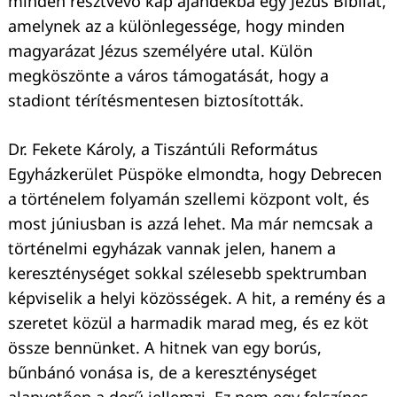
minden résztvevő kap ajándékba egy Jézus Bibliát,
amelynek az a különlegessége, hogy minden
magyarázat Jézus személyére utal. Külön
megköszönte a város támogatását, hogy a
stadiont térítésmentesen biztosították.
Dr. Fekete Károly, a Tiszántúli Református
Egyházkerület Püspöke elmondta, hogy Debrecen
a történelem folyamán szellemi központ volt, és
most júniusban is azzá lehet. Ma már nemcsak a
történelmi egyházak vannak jelen, hanem a
kereszténységet sokkal szélesebb spektrumban
képviselik a helyi közösségek. A hit, a remény és a
szeretet közül a harmadik marad meg, és ez köt
össze bennünket. A hitnek van egy borús,
bűnbánó vonása is, de a kereszténységet
alapvetően a derű jellemzi. Ez nem egy felszínes