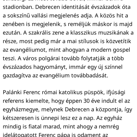
stadionban. Debrecen identitását évszázadok óta
a sokszínű vallási megjelenés adja. A közös hit a
zenében is megjelenik, s reméljük máskor is majd
ezután. A szakrális zene a klasszikus muzsikának a
része, most pedig már a mai stílusok is közvetítik
az evangéliumot, mint ahogyan a modern gospel
teszi. A város polgárai tovább folytatják a több
évszázados hagyományt, immár egy új színnel
gazdagítva az evangélium továbbadását.
Palánki Ferenc római katolikus püspök, ifjúsági
referens kiemelte, hogy éppen 30 éve indult el az
egyházmegye, melynek Debrecen a központja, így
kétszeresen is ünnepi lesz ez a nap. Az egyház
mindig is fiatal marad, mint ahogy a nemrég
idelátogatott Ferenc pápa is odament az