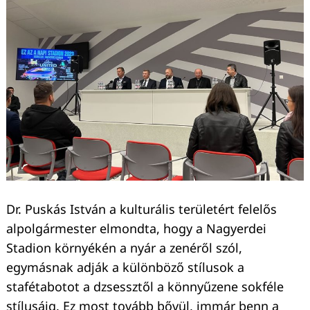
Dr. Puskás István a kulturális területért felelős
alpolgármester elmondta, hogy a Nagyerdei
Stadion környékén a nyár a zenéről szól,
egymásnak adják a különböző stílusok a
stafétabotot a dzsessztől a könnyűzene sokféle
stílusáig. Ez most tovább bővül, immár benn a