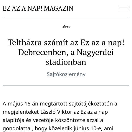
Skip
EZ AZ A NAP! MAGAZIN
to
content
HÍREK
Teltházra számít az Ez az a nap!
Debrecenben, a Nagyerdei
stadionban
Sajtóközlemény
A május 16-án megtartott sajtótájékoztatón a
megjelenteket László Viktor az Ez az a nap
alapítója és vezetője köszöntötte azzal a
gondolattal, hogy közeledik június 10-e, ami