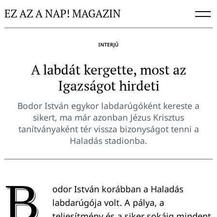
Skip
EZ AZ A NAP! MAGAZIN
to
content
INTERJÚ
A labdát kergette, most az
Igazságot hirdeti
Bodor István egykor labdarúgóként kereste a
sikert, ma már azonban Jézus Krisztus
tanítványaként tér vissza bizonyságot tenni a
Haladás stadionba.
B
odor István korábban a Haladás
labdarúgója volt. A pálya, a
teljesítmény és a siker sokáig mindent