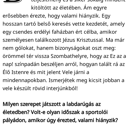
kitöltött az életében. Ám egyre
erősebben érezte, hogy valami hiányzik. Egy
hosszan tartó belső keresés vette kezdetét, amely
egy csendes erdélyi faházban ért célba, amikor
személyesen találkozott Jézus Krisztussal. Ma már
nem gólokat, hanem bizonyságokat oszt meg:
örömmel tér vissza Szombathelyre, hogy az Ez az a
nap! színpadán beszéljen arról, hogyan talált rá az
Élő Istenre és mit jelent Vele járni a
mindennapokban. Ismerjétek meg kicsit jobban a
vele készült rövid interjúnkból!
Milyen szerepet játszott a labdarúgás az
életedben? Volt-e olyan időszak a sportolói
pályádon, amikor úgy érezted, valami hiányzik?