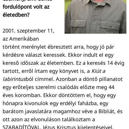
fordulópont volt az
életedben?
2001. szeptember 11,
az Amerikában
történt merénylet ébresztett arra, hogy jó pár
kérdésre választ keressek. Ekkor indult el egy
kereső időszak az életemben. Ez a keresés 14 évig
tartott, erről írtam egy könyvet is, a
Kiút a
labirintus
ból címmel. Azonban a döntő pillanatot
egy erőteljes szerelmi csalódás előzte meg 44
éves koromban. Ekkor döntöttem el, hogy egy
hónapra kivonulok egy erdélyi faházba, egy
barátom javaslatára magamhoz véve a Bibliát, és
ott azon az elvonuláson találkoztam a
SZABADÍTÓVAL, Jézus Krisztus kijelentéseivel.