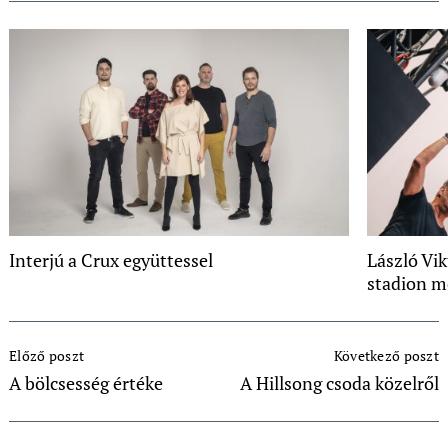
Interjú a Crux együttessel
László Vik
stadion m
Post
Előző poszt
Következő poszt
Navigation
A bölcsesség értéke
A Hillsong csoda közelről