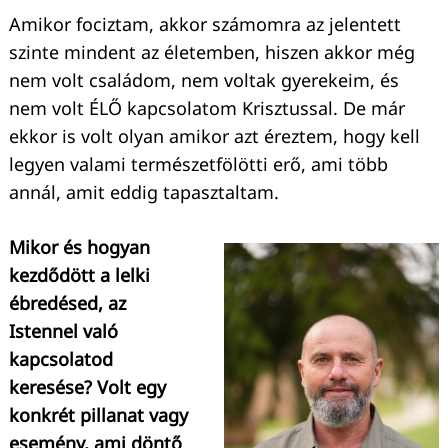
Amikor fociztam, akkor számomra az jelentett
szinte mindent az életemben, hiszen akkor még
nem volt családom, nem voltak gyerekeim, és
nem volt ÉLŐ kapcsolatom Krisztussal. De már
ekkor is volt olyan amikor azt éreztem, hogy kell
legyen valami természetfölötti erő, ami több
annál, amit eddig tapasztaltam.
Mikor és hogyan
kezdődött a lelki
ébredésed, az
Istennel való
kapcsolatod
keresése? Volt egy
konkrét pillanat vagy
esemény, ami döntő