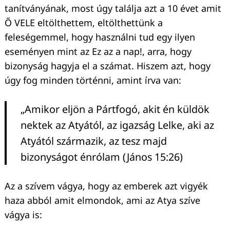
tanítványának, most úgy találja azt a 10 évet amit
Ő VELE eltölthettem, eltölthettünk a
feleségemmel, hogy használni tud egy ilyen
eseményen mint az Ez az a nap!, arra, hogy
bizonyság hagyja el a számat. Hiszem azt, hogy
úgy fog minden történni, amint írva van:
„Amikor eljön a Pártfogó, akit én küldök
nektek az Atyától, az igazság Lelke, aki az
Atyától származik, az tesz majd
bizonyságot énrólam (János 15:26)
Az a szívem vágya, hogy az emberek azt vigyék
haza abból amit elmondok, ami az Atya szíve
vágya is: