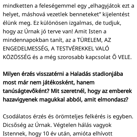
mindketten a feleségemmel egy „elhagyjátok ezt a
helyet, máshová vezetlek benneteket” kijelentést
élünk meg. Ez különösen izgalmas, de tudjuk,
hogy az Úrnak jó terve van! Amit Isten a
mindennapokban tanít, az a TÜRELEM, AZ
ENGEDELMESSÉG, A TESTVÉREKKEL VALÓ
KÖZÖSSÉG és a még szorosabb kapcsolat Ő VELE.
Milyen érzés visszatérni a Haladás stadionjába
most már nem játékosként, hanem
tanúságtevőként? Mit szeretnél, hogy az emberek
hazavigyenek magukkal abból, amit elmondasz?
Csodálatos érzés és örömteljes felkérés is egyben.
Dicsőség az Úrnak. Végtelen hálás vagyok
Istennek, hogy 10 év után, amióta elhívott