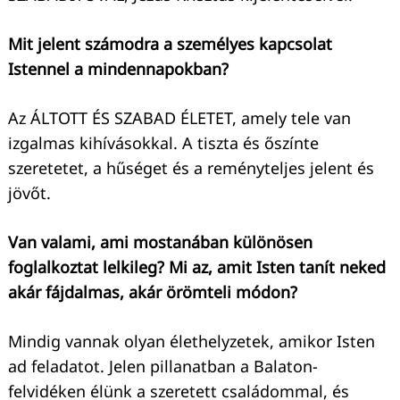
Mit jelent számodra a személyes kapcsolat
Istennel a mindennapokban?
Az ÁLTOTT ÉS SZABAD ÉLETET, amely tele van
izgalmas kihívásokkal. A tiszta és őszínte
szeretetet, a hűséget és a reményteljes jelent és
jövőt.
Van valami, ami mostanában különösen
foglalkoztat lelkileg? Mi az, amit Isten tanít neked
akár fájdalmas, akár örömteli módon?
Mindig vannak olyan élethelyzetek, amikor Isten
Keresés:
ad feladatot. Jelen pillanatban a Balaton-
felvidéken élünk a szeretett családommal, és