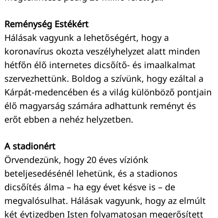
Reménység Estékért
Hálásak vagyunk a lehetőségért, hogy a
koronavírus okozta veszélyhelyzet alatt minden
hétfőn élő internetes dicsőítő- és imaalkalmat
szervezhettünk. Boldog a szívünk, hogy ezáltal a
Kárpát-medencében és a világ különböző pontjain
élő magyarság számára adhattunk reményt és
erőt ebben a nehéz helyzetben.
A stadionért
Örvendezünk, hogy 20 éves víziónk
beteljesedésénél lehetünk, és a stadionos
dicsőítés álma – ha egy évet késve is – de
megvalósulhat. Hálásak vagyunk, hogy az elmúlt
két évtizedben Isten folyamatosan megerősített