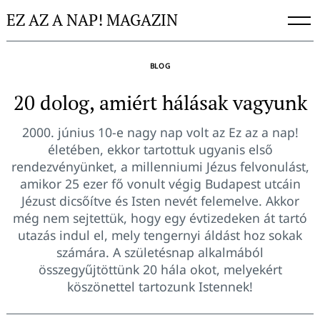
Skip
EZ AZ A NAP! MAGAZIN
to
content
BLOG
20 dolog, amiért hálásak vagyunk
2000. június 10-e nagy nap volt az Ez az a nap!
életében, ekkor tartottuk ugyanis első
rendezvényünket, a millenniumi Jézus felvonulást,
amikor 25 ezer fő vonult végig Budapest utcáin
Jézust dicsőítve és Isten nevét felemelve. Akkor
még nem sejtettük, hogy egy évtizedeken át tartó
utazás indul el, mely tengernyi áldást hoz sokak
számára. A születésnap alkalmából
összegyűjtöttünk 20 hála okot, melyekért
köszönettel tartozunk Istennek!