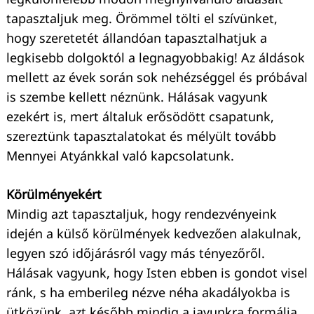
tapasztaljuk meg. Örömmel tölti el szívünket,
hogy szeretetét állandóan tapasztalhatjuk a
legkisebb dolgoktól a legnagyobbakig! Az áldások
mellett az évek során sok nehézséggel és próbával
is szembe kellett néznünk. Hálásak vagyunk
ezekért is, mert általuk erősödött csapatunk,
szereztünk tapasztalatokat és mélyült tovább
Mennyei Atyánkkal való kapcsolatunk.
Körülményekért
Mindig azt tapasztaljuk, hogy rendezvényeink
idején a külső körülmények kedvezően alakulnak,
legyen szó időjárásról vagy más tényezőről.
Hálásak vagyunk, hogy Isten ebben is gondot visel
ránk, s ha emberileg nézve néha akadályokba is
ütközünk, azt később mindig a javunkra formálja.