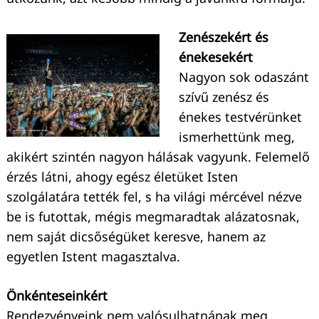
Zenészekért és
énekesekért
Keresés:
Nagyon sok odaszánt
szívű zenész és
énekes testvérünket
ismerhettünk meg,
akikért szintén nagyon hálásak vagyunk. Felemelő
érzés látni, ahogy egész életüket Isten
szolgálatára tették fel, s ha világi mércével nézve
be is futottak, mégis megmaradtak alázatosnak,
nem saját dicsőségüket keresve, hanem az
egyetlen Istent magasztalva.
Önkénteseinkért
Rendezvényeink nem valósulhatnának meg