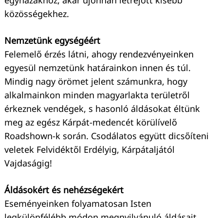
egyházakhoz, akár újonnan létrejött kisebb
közösségekhez.
Nemzetünk egységéért
Felemelő érzés látni, ahogy rendezvényeinken
egyesül nemzetünk határainkon innen és túl.
Mindig nagy örömet jelent számunkra, hogy
alkalmainkon minden magyarlakta területről
érkeznek vendégek, s hasonló áldásokat éltünk
meg az egész Kárpát-medencét körülívelő
Roadshown-k során. Csodálatos együtt dicsőíteni
veletek Felvidéktől Erdélyig, Kárpátaljától
Vajdaságig!
Áldásokért és nehézségekért
Eseményeinken folyamatosan Isten
legkülönfélébb módon megnyilvánuló áldásait