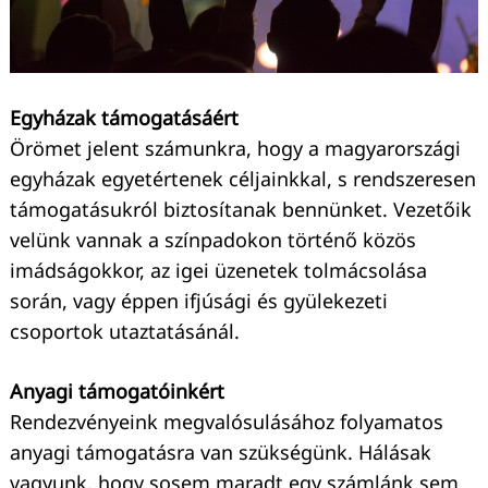
Egyházak támogatásáért
Örömet jelent számunkra, hogy a magyarországi
egyházak egyetértenek céljainkkal, s rendszeresen
támogatásukról biztosítanak bennünket. Vezetőik
velünk vannak a színpadokon történő közös
imádságokkor, az igei üzenetek tolmácsolása
során, vagy éppen ifjúsági és gyülekezeti
csoportok utaztatásánál.
Anyagi támogatóinkért
Rendezvényeink megvalósulásához folyamatos
anyagi támogatásra van szükségünk. Hálásak
vagyunk, hogy sosem maradt egy számlánk sem