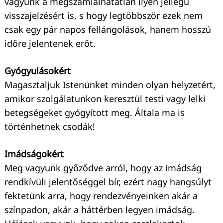
vagyunk a megszámlálhatatlan ilyen jellegű
visszajelzésért is, s hogy legtöbbször ezek nem
csak egy pár napos fellángolások, hanem hosszú
időre jelentenek erőt.
Gyógyulásokért
Magasztaljuk Istenünket minden olyan helyzetért,
amikor szolgálatunkon keresztül testi vagy lelki
betegségeket gyógyított meg. Általa ma is
történhetnek csodák!
Imádságokért
Meg vagyunk győződve arról, hogy az imádság
rendkívüli jelentőséggel bír, ezért nagy hangsúlyt
fektetünk arra, hogy rendezvényeinken akár a
színpadon, akár a háttérben legyen imádság.