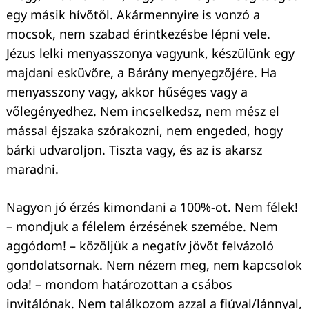
egy másik hívőtől. Akármennyire is vonzó a
Keresés:
mocsok, nem szabad érintkezésbe lépni vele.
Jézus lelki menyasszonya vagyunk, készülünk egy
majdani esküvőre, a Bárány menyegzőjére. Ha
menyasszony vagy, akkor hűséges vagy a
vőlegényedhez. Nem incselkedsz, nem mész el
mással éjszaka szórakozni, nem engeded, hogy
bárki udvaroljon. Tiszta vagy, és az is akarsz
maradni.
Nagyon jó érzés kimondani a 100%-ot. Nem félek!
– mondjuk a félelem érzésének szemébe. Nem
aggódom! – közöljük a negatív jövőt felvázoló
gondolatsornak. Nem nézem meg, nem kapcsolok
oda! – mondom határozottan a csábos
invitálónak. Nem találkozom azzal a fiúval/lánnyal,