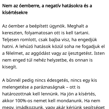
Nem az óemberre, a negatív hatásokra és a
kísértésekre
Az óember a beépített ügynök. Meghalt a
kereszten, folyamatosan ott is kell tartani.
Teljesen romlott, csak bajba visz, ha engedjük
hatni. A lehúzó hatások közül soha ne fogadjuk el
a félelmet, az aggódást vagy az ijesztgetést. Isten
nem enged túl nehéz helyzetbe, és onnan is
kisegít.
A bűnnél pedig nincs édesgetés, nincs egy kis
melengetése a paráznaságnak – ott is
határozottnak kell lennünk. Ha jön a kísértés,
akkor 100%-os nemet kell mondanunk. Ha nem
megy, imádkozzunk, vagy akár kérjünk segítséget