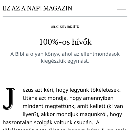
Skip
EZ AZ A NAP! MAGAZIN
to
content
LELKI SZÍVERŐSÍTŐ
100%-os hívők
A Biblia olyan könyv, ahol az ellentmondások
kiegészítik egymást.
J
ézus azt kéri, hogy legyünk tökéletesek.
Utána azt mondja, hogy amennyiben
mindent megtettünk, amit kellett (ki van
ilyen?), akkor mondjuk magunkról, hogy
haszontalan szolgák voltunk csupán. A