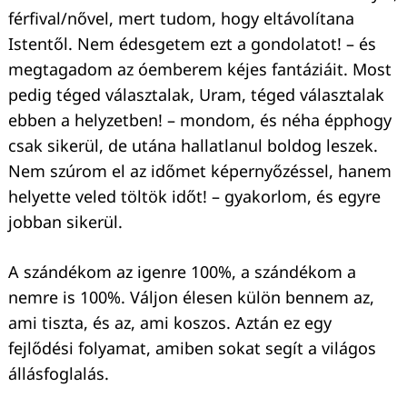
férfival/nővel, mert tudom, hogy eltávolítana
Istentől. Nem édesgetem ezt a gondolatot! – és
megtagadom az óemberem kéjes fantáziáit. Most
pedig téged választalak, Uram, téged választalak
ebben a helyzetben! – mondom, és néha épphogy
csak sikerül, de utána hallatlanul boldog leszek.
Nem szúrom el az időmet képernyőzéssel, hanem
helyette veled töltök időt! – gyakorlom, és egyre
jobban sikerül.
A szándékom az igenre 100%, a szándékom a
nemre is 100%. Váljon élesen külön bennem az,
ami tiszta, és az, ami koszos. Aztán ez egy
fejlődési folyamat, amiben sokat segít a világos
állásfoglalás.