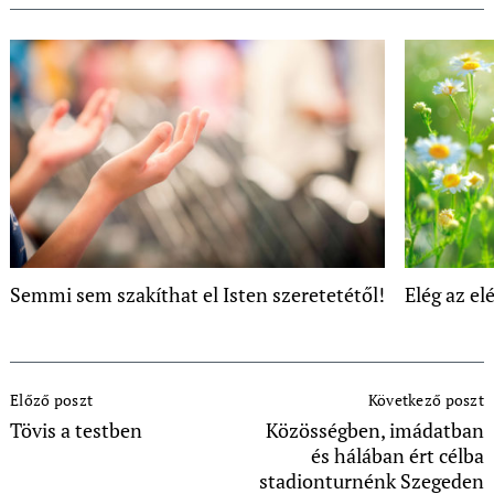
Semmi sem szakíthat el Isten szeretetétől!
Elég az e
Post
Előző poszt
Következő poszt
Navigation
Tövis a testben
Közösségben, imádatban
és hálában ért célba
stadionturnénk Szegeden