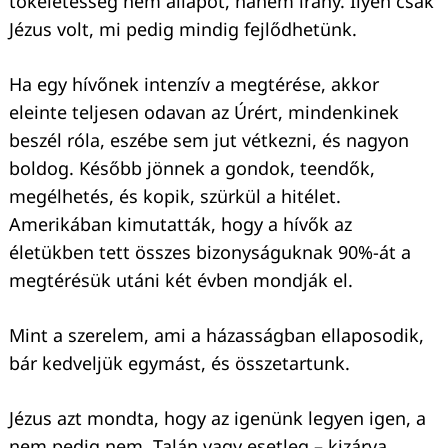
tökéletesség nem állapot, hanem irány. Ilyen csak
Jézus volt, mi pedig mindig fejlődhetünk.
Ha egy hívőnek intenzív a megtérése, akkor
eleinte teljesen odavan az Úrért, mindenkinek
beszél róla, eszébe sem jut vétkezni, és nagyon
boldog. Később jönnek a gondok, teendők,
megélhetés, és kopik, szürkül a hitélet.
Amerikában kimutatták, hogy a hívők az
életükben tett összes bizonyságuknak 90%-át a
megtérésük utáni két évben mondják el.
Mint a szerelem, ami a házasságban ellaposodik,
bár kedveljük egymást, és összetartunk.
Jézus azt mondta, hogy az igenünk legyen igen, a
nem pedig nem. Talán vagy esetleg – kizárva.