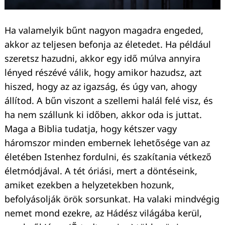
Ha valamelyik bűnt nagyon magadra engeded,
akkor az teljesen befonja az életedet. Ha például
szeretsz hazudni, akkor egy idő múlva annyira
lényed részévé válik, hogy amikor hazudsz, azt
hiszed, hogy az az igazság, és úgy van, ahogy
állítod. A bűn viszont a szellemi halál felé visz, és
ha nem szállunk ki időben, akkor oda is juttat.
Maga a Biblia tudatja, hogy kétszer vagy
háromszor minden embernek lehetősége van az
életében Istenhez fordulni, és szakítania vétkező
életmódjával. A tét óriási, mert a döntéseink,
amiket ezekben a helyzetekben hozunk,
befolyásolják örök sorsunkat. Ha valaki mindvégig
nemet mond ezekre, az Hádész világába kerül,