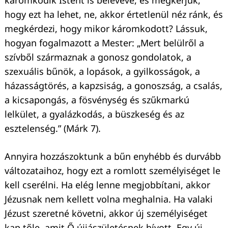
káromkodik Istent is belevéve, és megkérjük,
hogy ezt ha lehet, ne, akkor értetlenül néz ránk, és
megkérdezi, hogy mikor káromkodott? Lássuk,
hogyan fogalmazott a Mester: „Mert belülről a
szívből származnak a gonosz gondolatok, a
szexuális bűnök, a lopások, a gyilkosságok, a
házasságtörés, a kapzsiság, a gonoszság, a csalás,
a kicsapongás, a fösvénység és szűkmarkú
lelkület, a gyalázkodás, a büszkeség és az
esztelenség.” (Márk 7).
Annyira hozzászoktunk a bűn enyhébb és durvább
változataihoz, hogy ezt a romlott személyiséget le
kell cserélni. Ha elég lenne megjobbítani, akkor
Jézusnak nem kellett volna meghalnia. Ha valaki
Jézust szeretné követni, akkor új személyiséget
kap tőle, amit Ő újjászületésnek hívott. Egy új