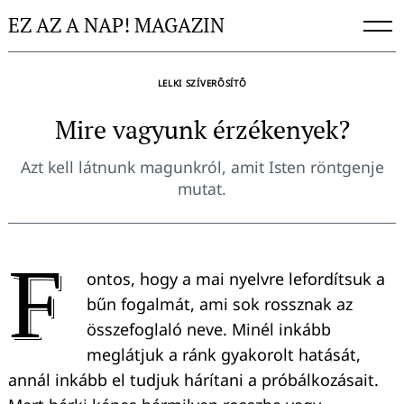
Skip
EZ AZ A NAP! MAGAZIN
to
content
LELKI SZÍVERŐSÍTŐ
Mire vagyunk érzékenyek?
Azt kell látnunk magunkról, amit Isten röntgenje
mutat.
F
ontos, hogy a mai nyelvre lefordítsuk a
bűn fogalmát, ami sok rossznak az
összefoglaló neve. Minél inkább
meglátjuk a ránk gyakorolt hatását,
annál inkább el tudjuk hárítani a próbálkozásait.