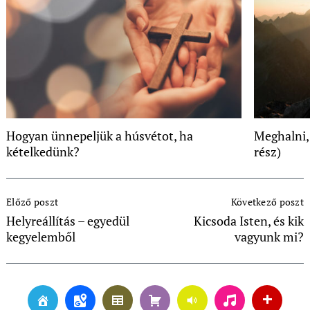
Hogyan ünnepeljük a húsvétot, ha
Meghalni,
kételkedünk?
rész)
Post
Előző poszt
Következő poszt
Navigation
Helyreállítás – egyedül
Kicsoda Isten, és kik
kegyelemből
vagyunk mi?