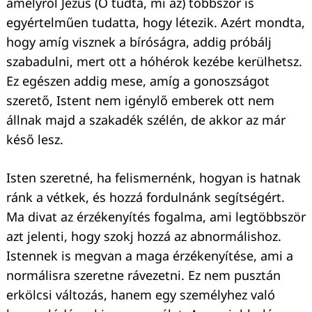
amelyről Jézus (Ő tudta, mi az) többször is
egyértelműen tudatta, hogy létezik. Azért mondta,
hogy amíg visznek a bíróságra, addig próbálj
szabadulni, mert ott a hóhérok kezébe kerülhetsz.
Ez egészen addig mese, amíg a gonoszságot
szerető, Istent nem igénylő emberek ott nem
állnak majd a szakadék szélén, de akkor az már
késő lesz.
Isten szeretné, ha felismernénk, hogyan is hatnak
ránk a vétkek, és hozzá fordulnánk segítségért.
Ma divat az érzékenyítés fogalma, ami legtöbbször
azt jelenti, hogy szokj hozzá az abnormálishoz.
Istennek is megvan a maga érzékenyítése, ami a
normálisra szeretne rávezetni. Ez nem pusztán
erkölcsi változás, hanem egy személyhez való