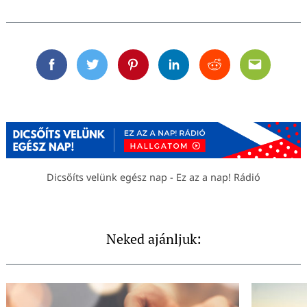
Facebook
Twitter
Pinterest
Linkedin
Reddit
Email
Dicsőíts velünk egész nap - Ez az a nap! Rádió
Neked ajánljuk: