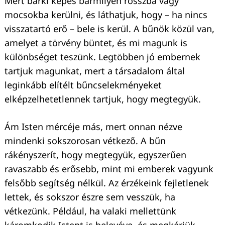
Mert bárki képes bármilyen rossz­ba vagy
mocsokba kerülni, és láthatjuk, hogy – ha nincs
visszatartó erő – bele is kerül. A bűnök közül van,
amelyet a törvény büntet, és mi magunk is
különbséget teszünk. Legtöbben jó embernek
tartjuk magunkat, mert a társadalom által
leginkább elítélt bűncselekményeket
elképzelhetetlennek tartjuk, hogy megtegyük.
Ám Isten mércéje más, mert onnan nézve
mindenki sokszorosan vétkező. A bűn
rákényszerít, hogy megtegyük, egyszerűen
ravaszabb és erősebb, mint mi emberek vagyunk
felsőbb segítség nélkül. Az érzékeink fejletlenek
lettek, és sokszor észre sem vesszük, ha
vétkezünk. Például, ha valaki mellettünk