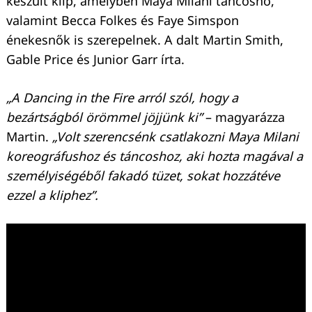
készült klip, amelyben Maya Milani táncosnő,
valamint Becca Folkes és Faye Simspon
énekesnők is szerepelnek. A dalt Martin Smith,
Gable Price és Junior Garr írta.
„A Dancing in the Fire arról szól, hogy a
bezártságból örömmel jöjjünk ki”
– magyarázza
Martin.
„Volt szerencsénk csatlakozni Maya Milani
koreográfushoz és táncoshoz, aki hozta magával a
személyiségéből fakadó tüzet, sokat hozzátéve
ezzel a kliphez”.