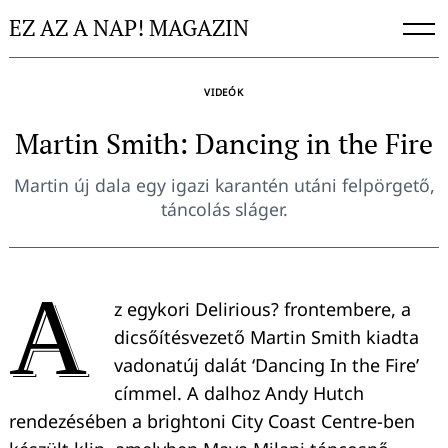
Skip
EZ AZ A NAP! MAGAZIN
to
content
VIDEÓK
Martin Smith: Dancing in the Fire
Martin új dala egy igazi karantén utáni felpörgető,
táncolás sláger.
A
z egykori Delirious? frontembere, a
dicsőítésvezető Martin Smith kiadta
vadonatúj dalát ‘Dancing In the Fire’
címmel. A dalhoz Andy Hutch
rendezésében a brightoni City Coast Centre-ben