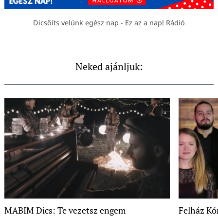
Dicsőíts velünk egész nap - Ez az a nap! Rádió
Neked ajánljuk:
MABIM Dics: Te vezetsz engem
Felház Kór