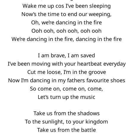
Wake me up cos I’ve been sleeping
Now’s the time to end our weeping,
Oh, we’re dancing in the fire
Ooh ooh, ooh ooh, ooh ooh
We’re dancing in the fire, dancing in the fire
Keresés:
I am brave, I am saved
I’ve been moving with your heartbeat everyday
Cut me loose, I’m in the groove
Now I’m dancing in my fathers favourite shoes
So come on, come on, come,
Let’s turn up the music
Take us from the shadows
To the sunlight, to your kingdom
Take us from the battle