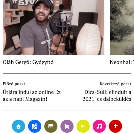
Oláh Gergő: Gyógyító
Neonhal: 
Post
Előző poszt
Következő poszt
Navigation
Útjára indul az online Ez
Dics-Suli: elindult a
az a nap! Magazin!
2021-es dalbeküldés