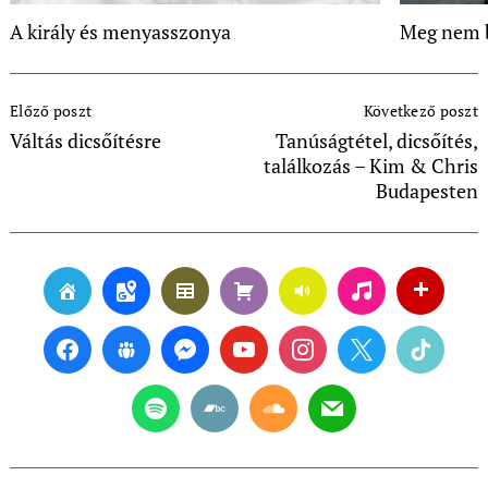
A király és menyasszonya
Meg nem 
Post
Előző poszt
Következő poszt
Navigation
Váltás dicsőítésre
Tanúságtétel, dicsőítés,
találkozás – Kim & Chris
Budapesten