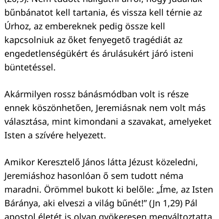
bűnbánatot kell tartania, és vissza kell térnie az
Úrhoz, az embereknek pedig össze kell
kapcsolniuk az őket fenyegető tragédiát az
engedetlenségükért és árulásukért járó isteni
büntetéssel.
Akármilyen rossz bánásmódban volt is része
ennek köszönhetően, Jeremiásnak nem volt más
választása, mint kimondani a szavakat, amelyeket
Isten a szívére helyezett.
Amikor Keresztelő János látta Jézust közeledni,
Jeremiáshoz hasonlóan ő sem tudott néma
maradni. Örömmel bukott ki belőle: „Íme, az Isten
Báránya, aki elveszi a világ bűnét!” (Jn 1,29) Pál
apostol életét is olyan gyökeresen megváltoztatta