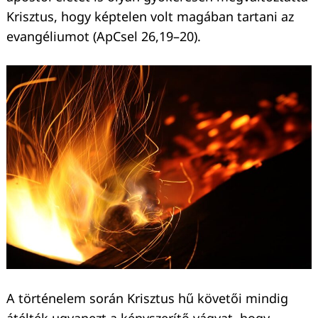
Krisztus, hogy képtelen volt magában tartani az
evangéliumot (ApCsel 26,19–20).
A történelem során Krisztus hű követői mindig
átélték ugyanezt a kényszerítő vágyat, hogy
Keresés: