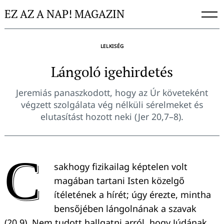
Skip
EZ AZ A NAP! MAGAZIN
to
content
LELKISÉG
Lángoló igehirdetés
Jeremiás panaszkodott, hogy az Úr követeként
végzett szolgálata vég nélküli sérelmeket és
elutasítást hozott neki (Jer 20,7–8).
C
sakhogy fizikailag képtelen volt
magában tartani Isten közelgő
ítéletének a hírét; úgy érezte, mintha
bensőjében lángolnának a szavak
(20,9). Nem tudott hallgatni arról, hogy Júdának