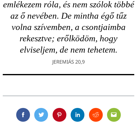
emlékezem róla, és nem szólok többé
az ő nevében. De mintha égő tűz
volna szívemben, a csontjaimba
rekesztve; erőlködöm, hogy
elviseljem, de nem tehetem.
JEREMIÁS 20,9
Facebook
Twitter
Pinterest
Linkedin
Reddit
Email