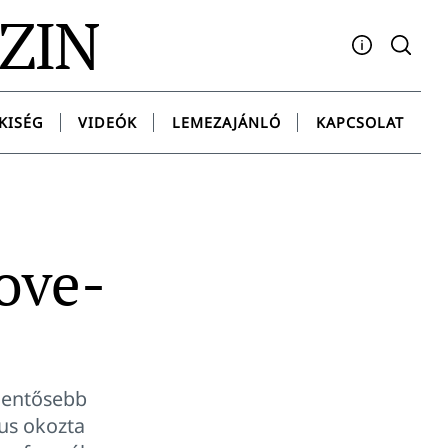
AZIN
Facebook
YouTube
Instagram
Twitter
Spotify
Messenge
KISÉG
VIDEÓK
LEMEZAJÁNLÓ
KAPCSOLAT
Dove-
elentősebb
rus okozta