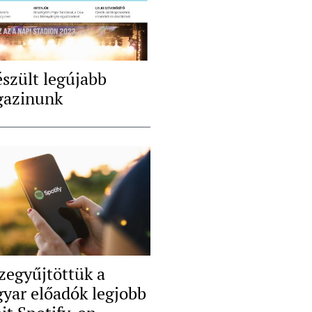
észült legújabb
azinunk
zegyűjtöttük a
yar előadók legjobb