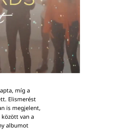
kapta, míg a
tt. Elismerést
an is megjelent,
 között van a
ény albumot