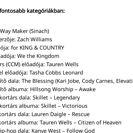
gfontosabb kategóriákban:
: Way Maker (Sinach)
erzője: Zach Williams
dója: for KING & COUNTRY
lőadója: We the Kingdom
rs (CCM) előadója: Tauren Wells
el előadója: Tasha Cobbs Leonard
ítő dala: The Blessing (Kari Jobe, Cody Carnes, Eleva
őítő albuma: Hillsong Worship – Awake
kortárs dala: Skillet – Legendary
kortárs albuma: Skillet – Victorious
ortárs dala: Lauren Daigle – Rescue
kortárs albuma: Tauren Wells – Citizen of Heaven
hip-hop dala: Kanye West – Follow God