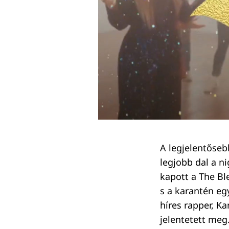
A legjelentőseb
legjobb dal a n
kapott a The Bl
s a karantén eg
híres rapper, Ka
jelentetett meg