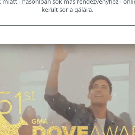
k miatt - hasonlóan sok más rendezvényhez - onl
került sor a gálára.