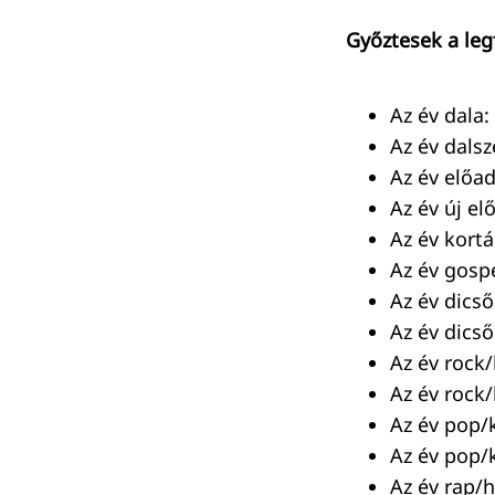
Győztesek a le
Az év dala
Az év dalsz
Az év előa
Az év új e
Az év kortá
Az év gosp
Az év dicső
Az év dics
Az év rock/
Az év rock/
Keresés:
Az év pop/k
Az év pop/
Az év rap/