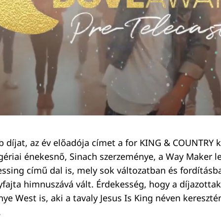
b díjat, az év előadója címet a for KING & COUNTRY 
igériai énekesnő, Sinach szerzeménye, a Way Maker le
essing című dal is, mely sok változatban és fordításb
yfajta himnuszává vált. Érdekesség, hogy a díjazottak
nye West is, aki a tavaly Jesus Is King néven kereszt
.