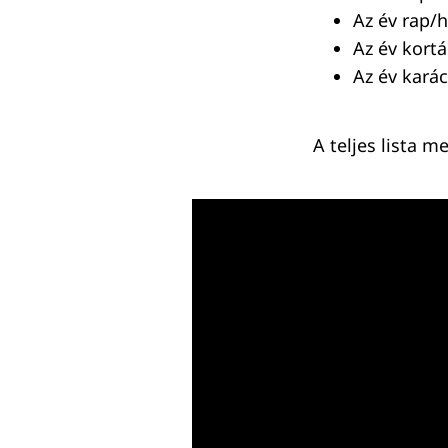
Az év rap/
Az év kortá
Az év kará
A teljes lista m