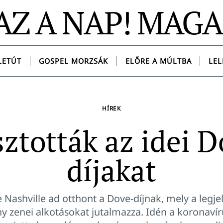
AZ A NAP! MAG
LETÚT
GOSPEL MORZSÁK
ELŐRE A MÚLTBA
LEL
HÍREK
ztották az idei 
díjakat
e Nashville ad otthont a Dove-díjnak, mely a legj
y zenei alkotásokat jutalmazza. Idén a koronaví