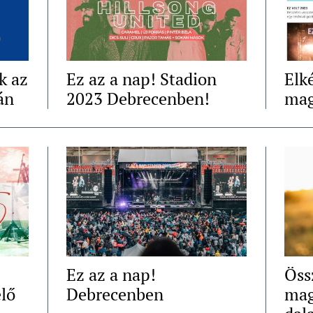
k az
Ez az a nap! Stadion
Elk
án
2023 Debrecenben!
mag
Ez az a nap!
Öss
élő
Debrecenben
mag