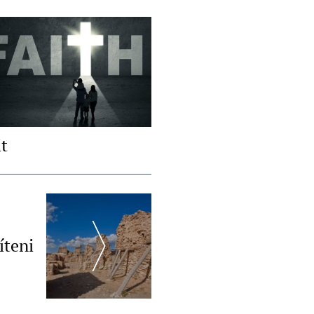
it
íteni