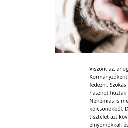
Viszont az, aho
Kormányzóként j
Keresés:
fedezni. Szokás
hasznot húztak 
Nehémiás is me
kölcsönökből. D
tisztelet azt k
elnyomókkal, é