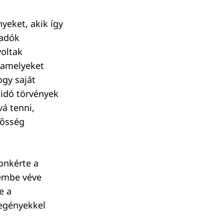
yeket, akik így
 adók
voltak
, amelyeket
ogy saját
sidó törvények
vá tenni,
lősség
onkérte a
lembe véve
e a
egényekkel