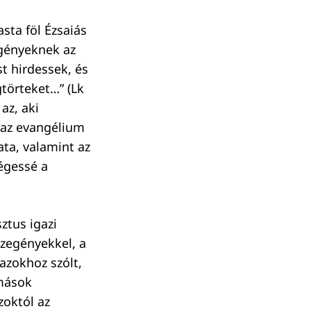
sta föl Ézsaiás
egényeknek az
t hirdessek, és
törteket…” (Lk
az, aki
n az evangélium
ata, valamint az
ségessé a
ztus igazi
szegényekkel, a
azokhoz szólt,
mások
zoktól az