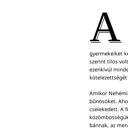
A
gyermekeiket ke
szerint tilos vo
ezenkívül mindez
kötelezettségét 
Amikor Nehémiás
bűnösöket. Ahog
cselekedett. A f
közömbösségüke
bánnak, az menn