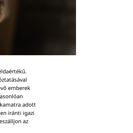
éldaértékű.
óztatásával
levő emberek
hasonlóan
 kamatra adott
n iránti igazi
eszálljon az