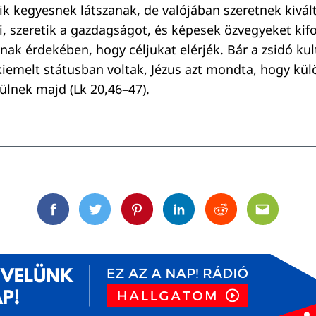
kik kegyesnek látszanak, de valójában szeretnek kivá
i, szeretik a gazdagságot, és képesek özvegyeket kifo
ak érdekében, hogy céljukat elérjék. Bár a zsidó ku
 kiemelt státusban voltak, Jézus azt mondta, hogy kül
sülnek majd (Lk 20,46–47).
Facebook
Twitter
Pinterest
Linkedin
Reddit
Email