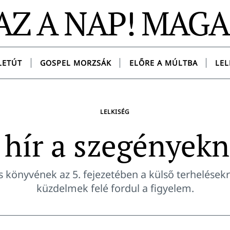
AZ A NAP! MAG
LETÚT
GOSPEL MORZSÁK
ELŐRE A MÚLTBA
LEL
LELKISÉG
 hír a szegények
könyvének az 5. fejezetében a külső terhelésekr
küzdelmek felé fordul a figyelem.