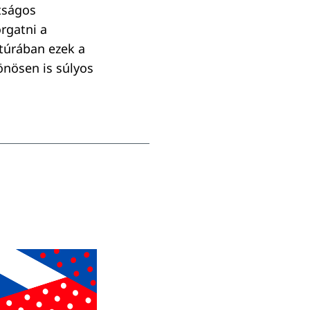
ltságos
rgatni a
ltúrában ezek a
önösen is súlyos