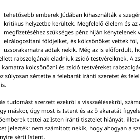
tehetősebb emberek Júdában kihasználták a szegén
kritikus helyzetbe kerültek. Megfelelő élelem és az
megfizetéséhez szükséges pénz híján kénytelenek 
elzálogosítani földjeiket, és kölcsönöket vettek föl
uzsorakamatra adtak nekik. Még az is előfordult, h
llett rabszolgának eladniuk zsidó testvéreiknek. A z
lt kamatra kölcsönözni és zsidó testvéreket rabszolgá
 súlyosan sértette a felebarát iránti szeretet és fele
is.
 tudomást szerzett ezekről a visszaélésekről, szám
y máskor, úgy most is Istent és az ő akaratát figye
őemberek tettei az Isten iránti tisztelet hiányát, illetv
t jelezték: nem számított nekik, hogy ahogyan a sz
yire sérti Istent.