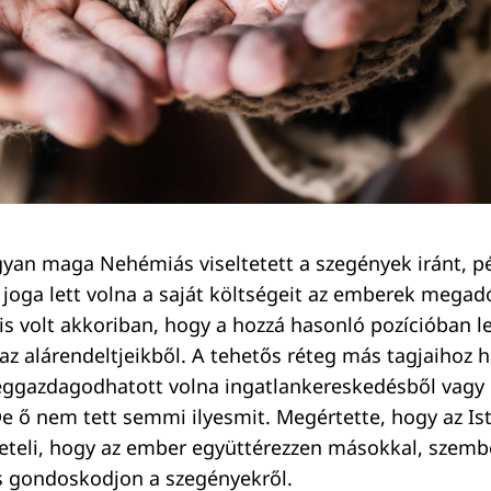
gyan maga Nehémiás viseltetett a szegények iránt, p
oga lett volna a saját költségeit az emberek megad
 is volt akkoriban, hogy a hozzá hasonló pozícióban 
az alárendeltjeikből. A tehetős réteg más tagjaihoz 
ggazdagodhatott volna ingatlankereskedésből vagy
e ő nem tett semmi ilyesmit. Megértette, hogy az Iste
öveteli, hogy az ember együttérezzen másokkal, szemb
s gondoskodjon a szegényekről.