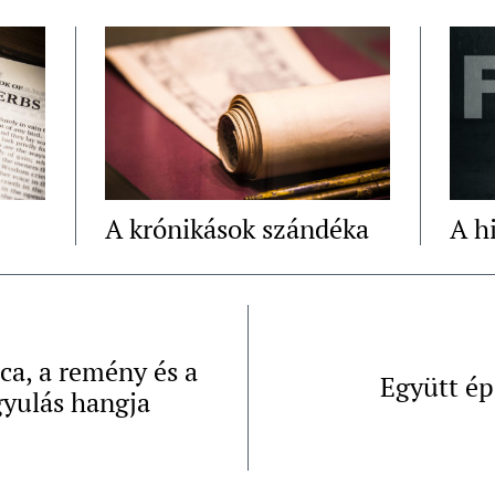
A krónikások szándéka
A h
ca, a remény és a
Együtt ép
yulás hangja