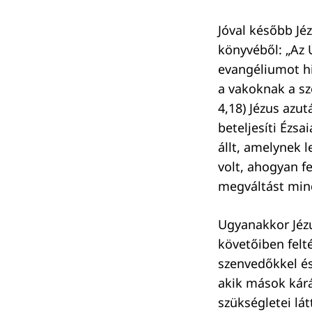
Jóval később Jéz
könyvéből: „Az 
evangéliumot hi
a vakoknak a s
4,18) Jézus azu
beteljesíti Ézs
állt, amelynek l
volt, ahogyan f
megváltást min
Ugyanakkor Jézus
követőiben felté
szenvedőkkel és
akik mások kár
szükségletei lá