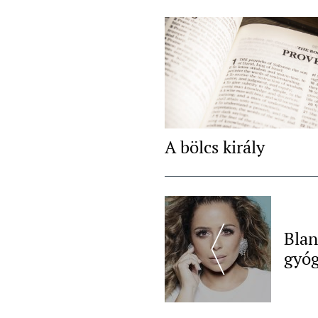
A bölcs király
Post
Navigation
Blan
gyóg