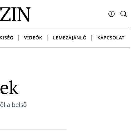
AZIN
Facebook
YouTube
Instagram
Twitter
Spotify
Messenge
KISÉG
VIDEÓK
LEMEZAJÁNLÓ
KAPCSOLAT
nek
ől a belső