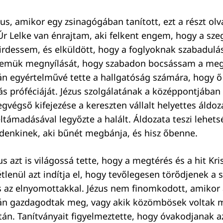
us, amikor egy zsinagógában tanított, ezt a részt olva
Úr Lelke van énrajtam, aki felkent engem, hogy a sz
rdessem, és elküldött, hogy a foglyoknak szabadulás
zemük megnyílását, hogy szabadon bocsássam a meg
tán egyértelművé tette a hallgatóság számára, hogy ő 
aiás próféciáját. Jézus szolgálatának a középpontjába
egvégső kifejezése a kereszten vállalt helyettes áldoz
eltámadásával legyőzte a halált. Áldozata teszi lehet
denkinek, aki bűnét megbánja, és hisz őbenne.
 azt is világossá tette, hogy a megtérés és a hit Kris
tlenül azt indítja el, hogy tevőlegesen törődjenek a 
 az elnyomottakkal. Jézus nem finomkodott, amikor 
án gazdagodtak meg, vagy akik közömbösek voltak 
ttán. Tanítványait figyelmeztette, hogy óvakodjanak a