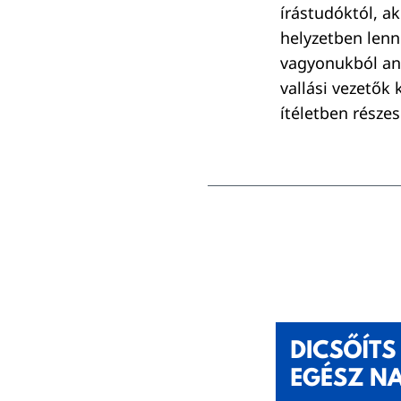
írástudóktól, a
helyzetben lenn
vagyonukból ann
vallási vezetők
ítéletben része