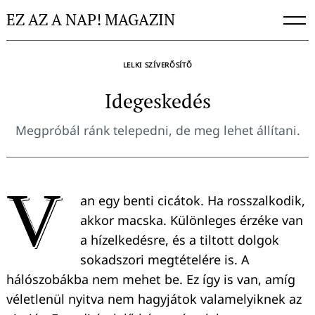
Skip
EZ AZ A NAP! MAGAZIN
to
content
LELKI SZÍVERŐSÍTŐ
Idegeskedés
Megpróbál ránk telepedni, de meg lehet állítani.
V
an egy benti cicátok. Ha rosszalkodik,
akkor macska. Különleges érzéke van
a hízelkedésre, és a tiltott dolgok
sokadszori megtételére is. A
hálószobákba nem mehet be. Ez így is van, amíg
véletlenül nyitva nem hagyjátok valamelyiknek az