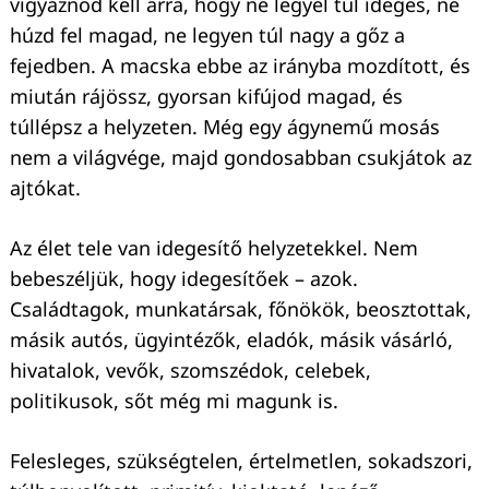
vigyáznod kell arra, hogy ne legyél túl ideges, ne
húzd fel magad, ne legyen túl nagy a gőz a
fejedben. A macska ebbe az irányba mozdított, és
miután rájössz, gyorsan kifújod magad, és
túllépsz a helyzeten. Még egy ágynemű mosás
nem a világvége, majd gondosabban csukjátok az
ajtókat.
Az élet tele van idegesítő helyzetekkel. Nem
bebeszéljük, hogy idegesítőek – azok.
Családtagok, munkatársak, főnökök, beosztottak,
másik autós, ügyintézők, eladók, másik vásárló,
hivatalok, vevők, szomszédok, celebek,
politikusok, sőt még mi magunk is.
Felesleges, szükségtelen, értelmetlen, sokadszori,