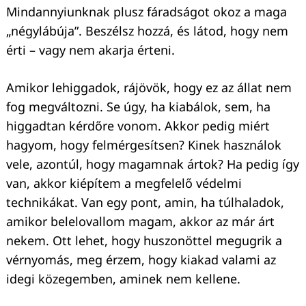
Mindannyiunknak plusz fáradságot okoz a maga
„négylábúja”. Beszélsz hozzá, és látod, hogy nem
érti – vagy nem akarja érteni.
Amikor lehiggadok, rájövök, hogy ez az állat nem
fog megváltozni. Se úgy, ha kiabálok, sem, ha
higgadtan kérdőre vonom. Akkor pedig miért
hagyom, hogy felmérgesítsen? Kinek használok
vele, azontúl, hogy magamnak ártok? Ha pedig így
van, akkor kiépítem a megfelelő védelmi
technikákat. Van egy pont, amin, ha túlhaladok,
amikor belelovallom magam, akkor az már árt
nekem. Ott lehet, hogy huszonöttel megugrik a
vérnyomás, meg érzem, hogy kiakad valami az
idegi közegemben, aminek nem kellene.