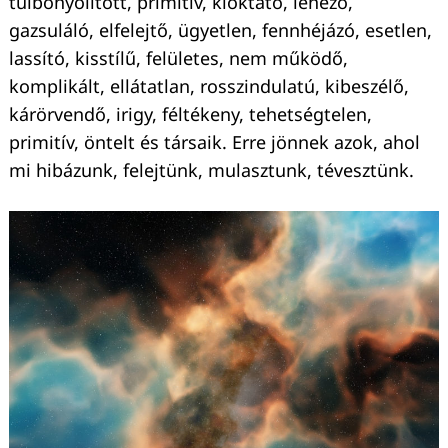
túlbonyolított, primitív, kioktató, lenéző,
gazsuláló, elfelejtő, ügyetlen, fennhéjázó, esetlen,
lassító, kisstílű, felületes, nem működő,
komplikált, ellátatlan, rosszindulatú, kibeszélő,
kárörvendő, irigy, féltékeny, tehetségtelen,
primitív, öntelt és társaik. Erre jönnek azok, ahol
mi hibázunk, felejtünk, mulasztunk, tévesztünk.