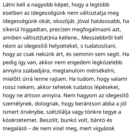
Látni kell a nagyobb képet, hogy a legtöbb
esetben az idegességünk nem változtatja meg
idegességünk okát, okozóját. Jóval hatásosabb, ha
sikerül higgadtan, precízen megfogalmazni azt,
amiben változt(tat)nia kellene.. Messzebbről kell
nézni az idegesítő helyzeteket, s tudatosítani,
hogy az csak nekünk árt, és semmin sem segít. Ha
pedig így van, akkor nem engedem legközelebb
annyira szabadjára, megtanulom mérsékelni,
mielőtt úrrá lenne rajtam. Ha tudom, hogy valami
rossz nekem, akkor tehetek tudatos lépéseket,
hogy ne ártson annyira. Nem hagyom az idegesítő
személynek, dolognak, hogy berántson abba a jól
ismert örvénybe, szétzilálja vagy tönkre tegye a
közérzetemet. Beszólt, bunkó volt, bántó és
megalázó – de nem visel meg, mert vigyázok