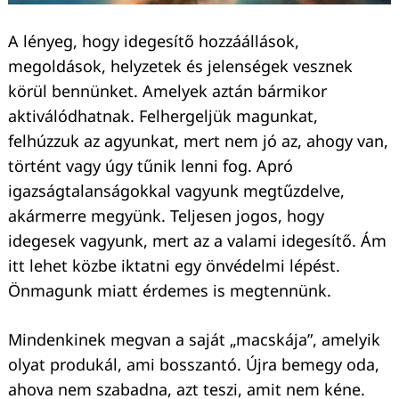
A lényeg, hogy idegesítő hozzáállások,
megoldások, helyzetek és jelenségek vesznek
körül bennünket. Amelyek aztán bármikor
aktiválódhatnak. Felhergeljük magunkat,
felhúzzuk az agyunkat, mert nem jó az, ahogy van,
történt vagy úgy tűnik lenni fog. Apró
igazságtalanságokkal vagyunk megtűzdelve,
akármerre megyünk. Teljesen jogos, hogy
idegesek vagyunk, mert az a valami idegesítő. Ám
itt lehet közbe iktatni egy önvédelmi lépést.
Keresés:
Önmagunk miatt érdemes is megtennünk.
Mindenkinek megvan a saját „macskája”, amelyik
olyat produkál, ami bosszantó. Újra bemegy oda,
ahova nem szabadna, azt teszi, amit nem kéne.