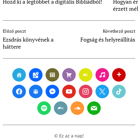
Hozd ki a legtöbbet a digitális Bibliádból!
Hogyan ér
érzett mé
Post
Előző poszt
Következő poszt
Navigation
Ezsdrás könyvének a
Fogság és helyreállítás
háttere
© Ez az a nap!