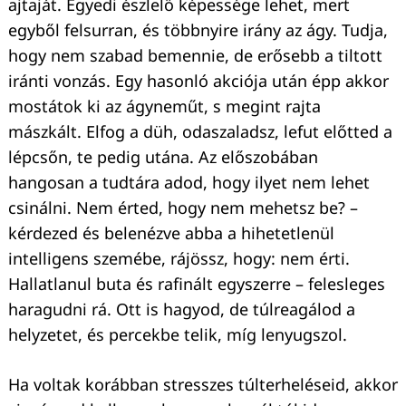
ajtaját. Egyedi észlelő képessége lehet, mert
egyből felsurran, és többnyire irány az ágy. Tudja,
hogy nem szabad bemennie, de erősebb a tiltott
iránti vonzás. Egy hasonló akciója után épp akkor
mostátok ki az ágyneműt, s megint rajta
mászkált. Elfog a düh, odaszaladsz, lefut előtted a
lépcsőn, te pedig utána. Az előszobában
hangosan a tudtára adod, hogy ilyet nem lehet
csinálni. Nem érted, hogy nem mehetsz be? –
kérdezed és belenézve abba a hihetetlenül
intelligens szemébe, rájössz, hogy: nem érti.
Hallatlanul buta és rafinált egyszerre – felesleges
haragudni rá. Ott is hagyod, de túlreagálod a
helyzetet, és percekbe telik, míg lenyugszol.
Ha voltak korábban stresszes túlterheléseid, akkor