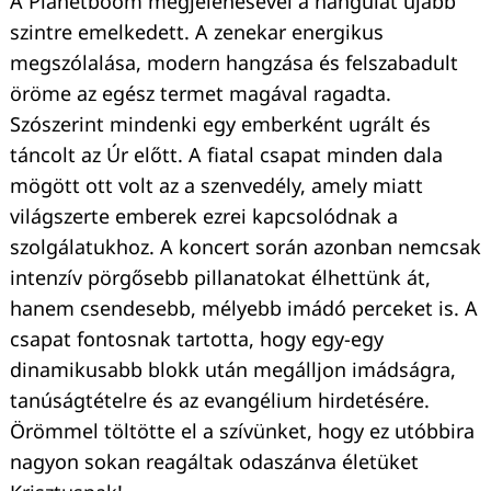
A Planetboom megjelenésével a hangulat újabb
szintre emelkedett. A zenekar energikus
megszólalása, modern hangzása és felszabadult
öröme az egész termet magával ragadta.
Szószerint mindenki egy emberként ugrált és
táncolt az Úr előtt. A fiatal csapat minden dala
Keresés:
mögött ott volt az a szenvedély, amely miatt
világszerte emberek ezrei kapcsolódnak a
szolgálatukhoz. A koncert során azonban nemcsak
intenzív pörgősebb pillanatokat élhettünk át,
hanem csendesebb, mélyebb imádó perceket is. A
csapat fontosnak tartotta, hogy egy-egy
dinamikusabb blokk után megálljon imádságra,
tanúságtételre és az evangélium hirdetésére.
Örömmel töltötte el a szívünket, hogy ez utóbbira
nagyon sokan reagáltak odaszánva életüket