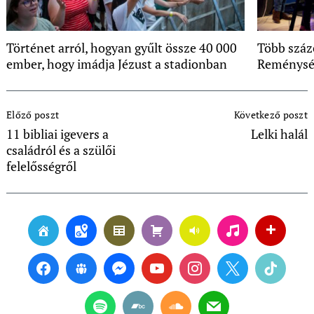
Történet arról, hogyan gyűlt össze 40 000
Több száz
ember, hogy imádja Jézust a stadionban
Reménysé
Post
Előző poszt
Következő poszt
Navigation
11 bibliai igevers a
Lelki halál
családról és a szülői
felelősségről