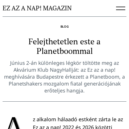
Skip
EZ AZ A NAP! MAGAZIN
to
content
BLOG
Felejthetetlen este a
Planetboommal
Június 2-án különleges légkör töltötte meg az
Akvárium Klub NagyHallját: az Ez az a nap!
meghívására Budapestre érkezett a Planetboom, a
Planetshakers mozgalom fiatal generációjának
erőteljes hangja.
A
z alkalom hálaadó estként zárta le az
Ez az a nap! 2022 és 2026 közötti