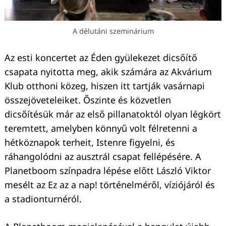
A délutáni szeminárium
Az esti koncertet az Éden gyülekezet dicsőítő
csapata nyitotta meg, akik számára az Akvárium
Klub otthoni közeg, hiszen itt tartják vasárnapi
összejöveteleiket. Őszinte és közvetlen
dicsőítésük már az első pillanatoktól olyan légkört
teremtett, amelyben könnyű volt félretenni a
hétköznapok terheit, Istenre figyelni, és
ráhangolódni az ausztrál csapat fellépésére. A
Planetboom színpadra lépése előtt László Viktor
mesélt az Ez az a nap! történelméről, víziójáról és
a stadionturnéról.