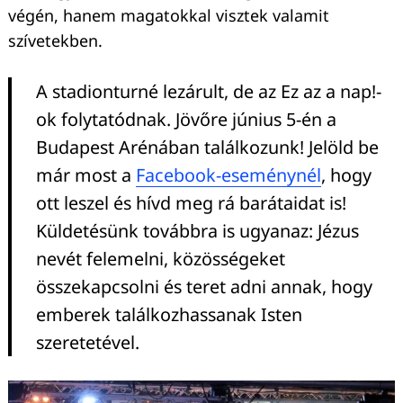
végén, hanem magatokkal visztek valamit
szívetekben.
A stadionturné lezárult, de az Ez az a nap!-
ok folytatódnak. Jövőre június 5-én a
Budapest Arénában találkozunk! Jelöld be
már most a
Facebook-eseménynél
, hogy
ott leszel és hívd meg rá barátaidat is!
Küldetésünk továbbra is ugyanaz: Jézus
nevét felemelni, közösségeket
összekapcsolni és teret adni annak, hogy
emberek találkozhassanak Isten
szeretetével.