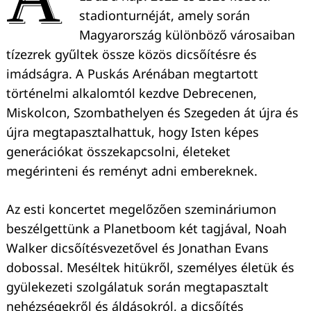
stadionturnéját, amely során
Magyarország különböző városaiban
tízezrek gyűltek össze közös dicsőítésre és
imádságra. A Puskás Arénában megtartott
történelmi alkalomtól kezdve Debrecenen,
Miskolcon, Szombathelyen és Szegeden át újra és
újra megtapasztalhattuk, hogy Isten képes
generációkat összekapcsolni, életeket
megérinteni és reményt adni embereknek.
Az esti koncertet megelőzően szemináriumon
beszélgettünk a Planetboom két tagjával, Noah
Walker dicsőítésvezetővel és Jonathan Evans
dobossal. Meséltek hitükről, személyes életük és
gyülekezeti szolgálatuk során megtapasztalt
nehézségekről és áldásokról, a dicsőítés