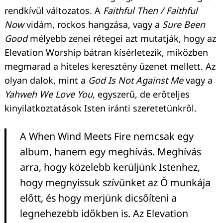
rendkívül változatos. A
Faithful Then / Faithful
Now
vidám, rockos hangzása, vagy a
Sure Been
Good
mélyebb zenei rétegei azt mutatják, hogy az
Elevation Worship bátran kísérletezik, miközben
megmarad a hiteles keresztény üzenet mellett. Az
olyan dalok, mint a
God Is Not Against Me
vagy a
Yahweh We Love You
, egyszerű, de erőteljes
kinyilatkoztatások Isten iránti szeretetünkről.
A When Wind Meets Fire nemcsak egy
album, hanem egy meghívás. Meghívás
arra, hogy közelebb kerüljünk Istenhez,
hogy megnyissuk szívünket az Ő munkája
előtt, és hogy merjünk dicsőíteni a
legnehezebb időkben is. Az Elevation