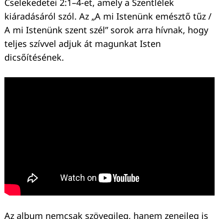
Cselekedetei 2:1–4-et, amely a Szentlélek
kiáradásáról szól. Az „A mi Istenünk emésztő tűz /
A mi Istenünk szent szél” sorok arra hívnak, hogy
teljes szívvel adjuk át magunkat Isten
dicsőítésének.
Az album nemcsak szövegileg, hanem zeneileg is