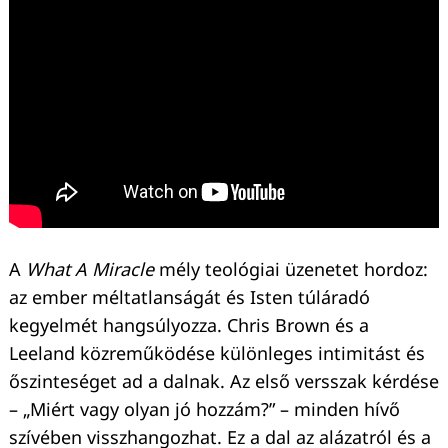
A
What A Miracle
mély teológiai üzenetet hordoz:
az ember méltatlanságát és Isten túláradó
kegyelmét hangsúlyozza. Chris Brown és a
Leeland közreműködése különleges intimitást és
őszinteséget ad a dalnak. Az első versszak kérdése
– „Miért vagy olyan jó hozzám?” – minden hívő
szívében visszhangozhat. Ez a dal az alázatról és a