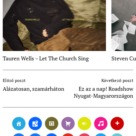
Tauren Wells – Let The Church Sing
Steven Cu
Post
Előző poszt
Következő poszt
Navigation
Alázatosan, szamárháton
Ez az a nap! Roadshow
Nyugat-Magyarországon