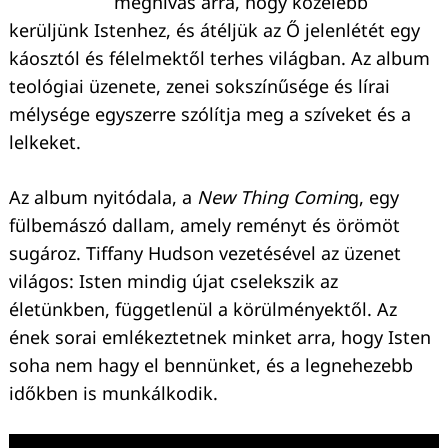
meghívás arra, hogy közelebb
kerüljünk Istenhez, és átéljük az Ő jelenlétét egy
káosztól és félelmektől terhes világban. Az album
teológiai üzenete, zenei sokszínűsége és lírai
mélysége egyszerre szólítja meg a szíveket és a
lelkeket.
Az album nyitódala, a
New Thing Comin
g, egy
fülbemászó dallam, amely reményt és örömöt
sugároz. Tiffany Hudson vezetésével az üzenet
világos: Isten mindig újat cselekszik az
életünkben, függetlenül a körülményektől. Az
ének sorai emlékeztetnek minket arra, hogy Isten
soha nem hagy el bennünket, és a legnehezebb
időkben is munkálkodik.