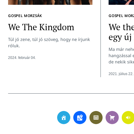
GOSPEL MORZSÁK
GOSPEL MOR
We The Kingdom
We th
egy új
Túl jó zene, túl jó szöveg, hogy ne írjunk
róluk.
Ma már nehé
hangzással e
2024. február 04.
de nekik sike
2021. július 22.