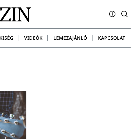
AZIN
Facebook
YouTube
Instagram
Twitter
Spotify
Messenge
KISÉG
VIDEÓK
LEMEZAJÁNLÓ
KAPCSOLAT