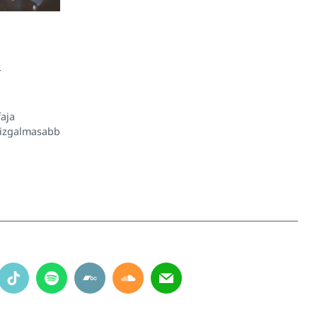
a
aja
egizgalmasabb