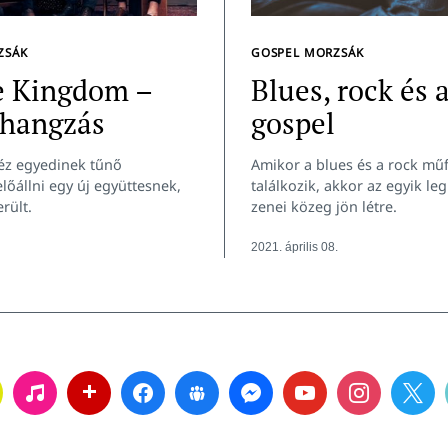
ZSÁK
GOSPEL MORZSÁK
e Kingdom –
Blues, rock és 
 hangzás
gospel
z egyedinek tűnő
Amikor a blues és a rock műf
lőállni egy új együttesnek,
találkozik, akkor az egyik l
rült.
zenei közeg jön létre.
2021. április 08.