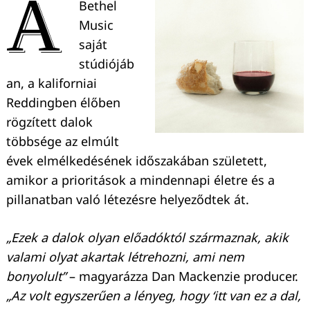
A
Bethel
Music
saját
stúdiójáb
an, a kaliforniai
Reddingben élőben
rögzített dalok
többsége az elmúlt
évek elmélkedésének időszakában született,
amikor a prioritások a mindennapi életre és a
pillanatban való létezésre helyeződtek át.
„Ezek a dalok olyan előadóktól származnak, akik
valami olyat akartak létrehozni, ami nem
bonyolult”
– magyarázza Dan Mackenzie producer.
„Az volt egyszerűen a lényeg, hogy ‘itt van ez a dal,