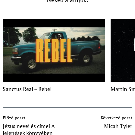
Sanctus Real – Rebel
Martin Sm
Post
Előző poszt
Következő poszt
Navigation
Jézus nevei és címei A
Micah Tyler
jelenések könyvében