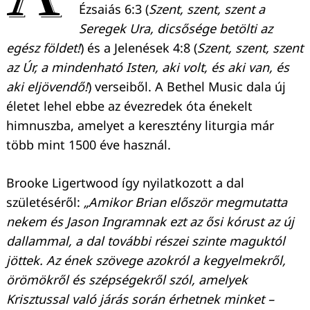
Ézsaiás 6:3 (
Szent, szent, szent a
Seregek Ura, dicsősége betölti az
egész földet!
) és a Jelenések 4:8 (
Szent, szent, szent
az Úr, a mindenható Isten, aki volt, és aki van, és
aki eljövendő!
) verseiből. A Bethel Music dala új
életet lehel ebbe az évezredek óta énekelt
himnuszba, amelyet a keresztény liturgia már
több mint 1500 éve használ.
Brooke Ligertwood így nyilatkozott a dal
születéséről:
„Amikor Brian először megmutatta
nekem és Jason Ingramnak ezt az ősi kórust az új
dallammal, a dal további részei szinte maguktól
jöttek. Az ének szövege azokról a kegyelmekről,
örömökről és szépségekről szól, amelyek
Krisztussal való járás során érhetnek minket –