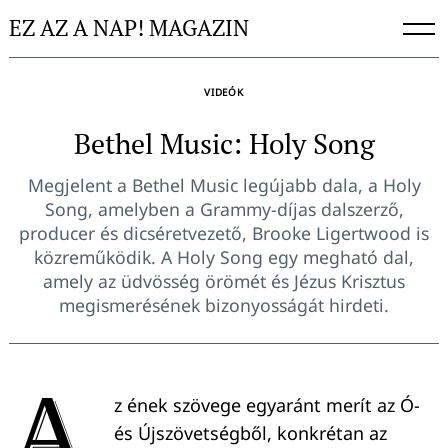
Skip
EZ AZ A NAP! MAGAZIN
to
content
VIDEÓK
Bethel Music: Holy Song
Megjelent a Bethel Music legújabb dala, a Holy
Song, amelyben a Grammy-díjas dalszerző,
producer és dicséretvezető, Brooke Ligertwood is
közreműködik. A Holy Song egy megható dal,
amely az üdvösség örömét és Jézus Krisztus
megismerésének bizonyosságát hirdeti.
A
z ének szövege egyaránt merít az Ó-
és Újszövetségből, konkrétan az