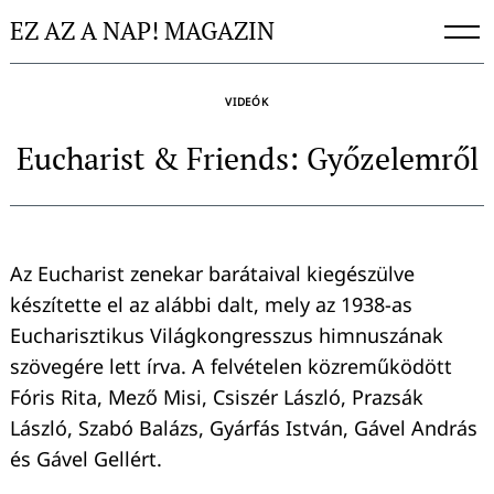
Skip
EZ AZ A NAP! MAGAZIN
to
content
VIDEÓK
Eucharist & Friends: Győzelemről
Az Eucharist zenekar barátaival kiegészülve
készítette el az alábbi dalt, mely az 1938-as
Eucharisztikus Világkongresszus himnuszának
szövegére lett írva. A felvételen közreműködött
Fóris Rita, Mező Misi, Csiszér László, Prazsák
László, Szabó Balázs, Gyárfás István, Gável András
és Gável Gellért.