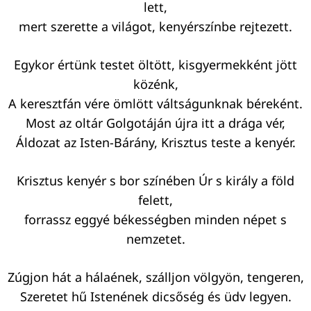
lett,
mert szerette a világot, kenyérszínbe rejtezett.
Egykor értünk testet öltött, kisgyermekként jött
közénk,
A keresztfán vére ömlött váltságunknak béreként.
Most az oltár Golgotáján újra itt a drága vér,
Áldozat az Isten-Bárány, Krisztus teste a kenyér.
Krisztus kenyér s bor színében Úr s király a föld
felett,
forrassz eggyé békességben minden népet s
nemzetet.
Zúgjon hát a hálaének, szálljon völgyön, tengeren,
Szeretet hű Istenének dicsőség és üdv legyen.