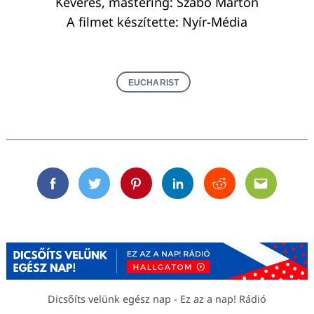
Keverés, mastering: Szabó Márton
A filmet készítette: Nyír-Média
EUCHARIST
Facebook
Twitter
Pinterest
Linkedin
Reddit
Email
Dicsőíts velünk egész nap - Ez az a nap! Rádió