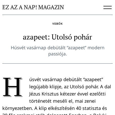
Skip
EZ AZ A NAP! MAGAZIN
to
content
VIDEÓK
azapeet: Utolsó pohár
Húsvét vasárnap debütált “azapeet” modern
passiója.
H
úsvét vasárnap debütált “azapeet”
legújabb klipje, az Utolsó pohár. A dal
Jézus Krisztus kétezer évvel ezelőtti
történetét meséli el, mai zenei
környezetben. A klip elkészítésén 40 statiszta és