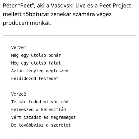
Péter “Peet”, aki a Vasovski Live és a Peet Project
mellett többtucat zenekar számára végez
produceri munkát.
Verze1

Még egy utolsó pohár

Még egy utolsó falat

Aztán tényleg megteszed

Feláldozod testedet

Verze2

Te már tudod mi vár rád

Felveszed a keresztfád

Keresés:
Vért izzadsz és megremegsz

De továbbvisz a szeretet
