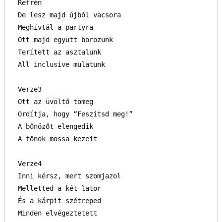
Refrén

De lesz majd újból vacsora

Meghívtál a partyra

Ott majd együtt borozunk

Terített az asztalunk

All inclusive mulatunk

Verze3

Ott az üvöltő tömeg

Ordítja, hogy “Feszítsd meg!”

A bűnözőt elengedik

A főnök mossa kezeit

Verze4

Inni kérsz, mert szomjazol

Melletted a két lator

És a kárpit szétreped

Minden elvégeztetett