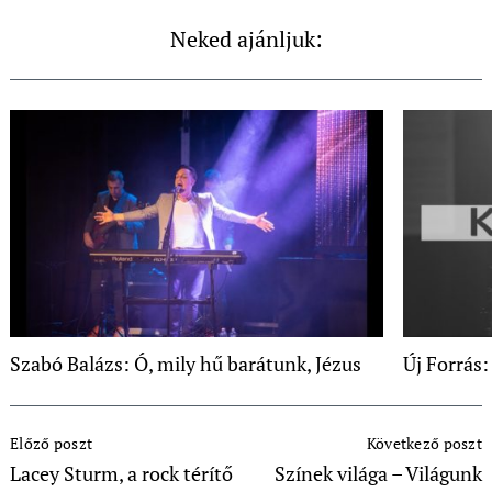
Neked ajánljuk:
Szabó Balázs: Ó, mily hű barátunk, Jézus
Új Forrás
Post
Előző poszt
Következő poszt
Navigation
Lacey Sturm, a rock térítő
Színek világa – Világunk