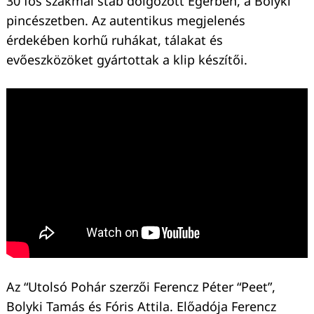
30 fős szakmai stáb dolgozott Egerben, a Bolyki
pincészetben. Az autentikus megjelenés
érdekében korhű ruhákat, tálakat és
evőeszközöket gyártottak a klip készítői.
Az “Utolsó Pohár szerzői Ferencz Péter “Peet”,
Bolyki Tamás és Fóris Attila. Előadója Ferencz