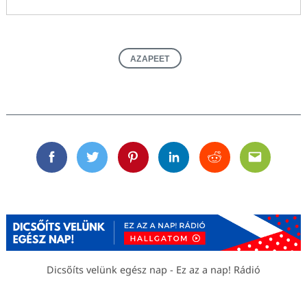
AZAPEET
Facebook
Twitter
Pinterest
Linkedin
Reddit
Email
Dicsőíts velünk egész nap - Ez az a nap! Rádió