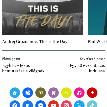
Andrej Grozdanov: This is the Day!
Phil Wick
Post
Előző poszt
Következő poszt
Navigation
Egyház – Jézus
Egy 20 éves utazás
bemutatása a világnak
indulása