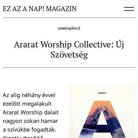
Skip
EZ AZ A NAP! MAGAZIN
to
content
LEMEZAJÁNLÓ
Ararat Worship Collective: Új
Szövetség
Az alig néhány évvel
ezelőtt megalakult
Ararat Worship dalait
nagyon sokan hamar
a szívükbe fogadták.
Kreatív dicsőítő