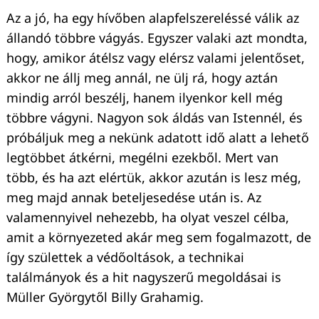
Az a jó, ha egy hívőben alapfelszereléssé válik az
állandó többre vágyás. Egyszer valaki azt mondta,
hogy, amikor átélsz vagy elérsz valami jelentőset,
akkor ne állj meg annál, ne ülj rá, hogy aztán
mindig arról beszélj, hanem ilyenkor kell még
többre vágyni. Nagyon sok áldás van Istennél, és
próbáljuk meg a nekünk adatott idő alatt a lehető
legtöbbet átkérni, megélni ezekből. Mert van
több, és ha azt elértük, akkor azután is lesz még,
meg majd annak beteljesedése után is. Az
valamennyivel nehezebb, ha olyat veszel célba,
amit a környezeted akár meg sem fogalmazott, de
így születtek a védőoltások, a technikai
találmányok és a hit nagyszerű megoldásai is
Müller Györgytől Billy Grahamig.