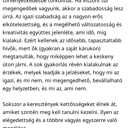
törvényeskedésbe torkollhat. Ha viszont túl
megengedőek vagyunk, akkor a szabadosság lesz
úrrá. Az igazi szabadság az a nagyon erős
elkötelezettség, és a megélhető változatosság és
kreativitás együttes jelenléte, ami idő, míg
kialakul. Ezért kellenek az idősebb, tapasztaltabb
hívők, mert ők (gyakran a saját kárukon)
megtanulták, hogy miképpen lehet a keskeny
úton járni. A sok gyakorlás révén kialakulnak az
érzékek, melyek leadják a jelzéseket, hogy mi az
igazi, és mi nem, mi megengedhető, bevállalható
egy helyzetben, és mi az, ami nem.
Sokszor a keresztények kettősségeket élnek át,
amiket szintén meg kell tanulni kezelni. Ilyen az
elégedettség és a többre vágyás egyszerre való