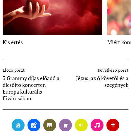
Kis értés
Miért kön
Post
Előző poszt
Következő poszt
Navigation
3 Grammy díjas előadó a
Jézus, az ő követői és a
dicsőítő koncerten
szegények
Európa kulturális
fővárosában