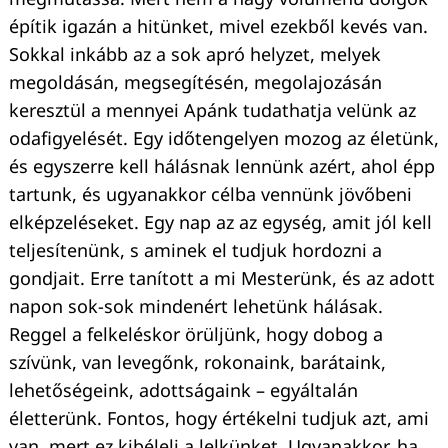
építik igazán a hitünket, mivel ezekből kevés van.
Sokkal inkább az a sok apró helyzet, melyek
megoldásán, megsegítésén, megolajozásán
keresztül a mennyei Apánk tudathatja velünk az
odafigyelését. Egy időtengelyen mozog az életünk,
és egyszerre kell hálásnak lennünk azért, ahol épp
tartunk, és ugyanakkor célba vennünk jövőbeni
elképzeléseket. Egy nap az az egység, amit jól kell
teljesítenünk, s aminek el tudjuk hordozni a
gondjait. Erre tanított a mi Mesterünk, és az adott
napon sok-sok mindenért lehetünk hálásak.
Reggel a felkeléskor örüljünk, hogy dobog a
szívünk, van levegőnk, rokonaink, barátaink,
lehetőségeink, adottságaink – egyáltalán
életterünk. Fontos, hogy értékelni tudjuk azt, ami
van, mert ez kibéleli a lelkünket. Ugyanakkor, ha
Keresés: