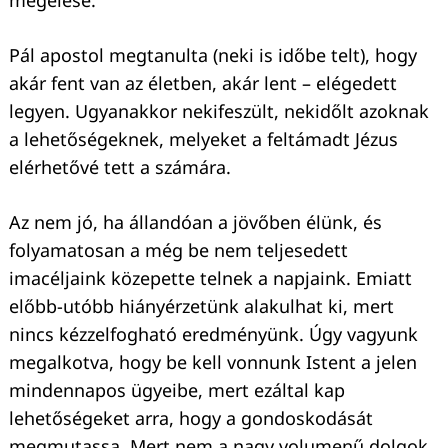
megélése.
Pál apostol megtanulta (neki is időbe telt), hogy
akár fent van az életben, akár lent – elégedett
legyen. Ugyanakkor nekifeszült, nekidőlt azoknak
a lehetőségeknek, melyeket a feltámadt Jézus
elérhetővé tett a számára.
Az nem jó, ha állandóan a jövőben élünk, és
folyamatosan a még be nem teljesedett
imacéljaink közepette telnek a napjaink. Emiatt
előbb-utóbb hiányérzetünk alakulhat ki, mert
nincs kézzelfogható eredményünk. Úgy vagyunk
megalkotva, hogy be kell vonnunk Istent a jelen
mindennapos ügyeibe, mert ezáltal kap
lehetőségeket arra, hogy a gondoskodását
megmutassa. Mert nem a nagy volumenű dolgok