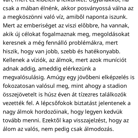
csak a mában élnénk, akkor posványossá válna az
a megköszönni való víz, amiből naponta iszunk.
Mert az emberiséget az viszi előbbre, ha vannak,
akik új célokat fogalmaznak meg, megoldásokat
keresnek a még fennálló problémákra, mert
hiszik, hogy van jobb, szebb és hatékonyabb.
Kellenek a víziók, az álmok, mert azok muníciót
adnak addig, ameddig elérkezünk a
megvalósulásig. Amúgy egy jövőbeni elképzelés is
fokozatosan valósul meg, mint ahogy a stadion
összejövetelt is húsz éven át tízezres találkozók
vezették fel. A lépcsőfokok biztatást jelentenek a
nagy álmok hordozóinak, hogy legyen kedvük
tovább menni. Ezektől kap visszajelzést, hogy az
álom az valós, nem pedig csak álmodozás.