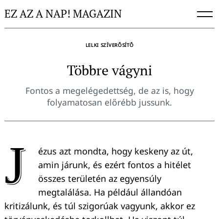
Skip
EZ AZ A NAP! MAGAZIN
to
content
LELKI SZÍVERŐSÍTŐ
Többre vágyni
Fontos a megelégedettség, de az is, hogy
folyamatosan előrébb jussunk.
J
ézus azt mondta, hogy keskeny az út,
amin járunk, és ezért fontos a hitélet
összes területén az egyensúly
megtalálása. Ha például állandóan
kritizálunk, és túl szigorúak vagyunk, akkor ez