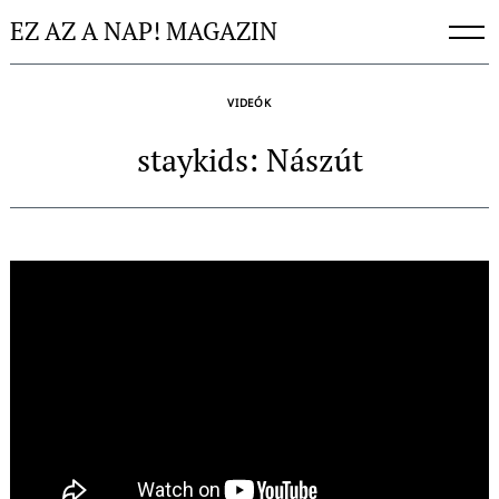
Skip
EZ AZ A NAP! MAGAZIN
to
content
VIDEÓK
staykids: Nászút