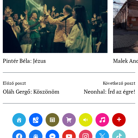
Pintér Béla: Jézus
Malek And
Post
Előző poszt
Következő poszt
Navigation
Oláh Gergő: Köszönöm
Neonhal: Írd az égre!