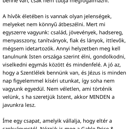
benne van, csak nem tudja megfogalmazni.
A hívők életében is vannak olyan jelenségek,
melyeket nem könnyű átbeszélni. Mert mi
egyszerre vagyunk: család, jövevények, hadsereg,
menyasszony, tanítványok, fiak és lányok, ittlevők,
mégsem idetartozók. Annyi helyzetben meg kell
tanulnunk Isten országa szerint élni, gondolkodni,
viselkedni egymás között és mindenfelé. A jó az,
hogy a Szentlélek bennünk van, és Jézus is minden
nap figyelemmel kíséri utunkat, így soha nem
vagyunk egyedül. Nem véletlen, ami történik
velünk, s ha szeretjük Istent, akkor MINDEN a
javunkra lesz.
Íme egy csapat, amelyik vállalja, hogy eltér a
szokványostól. Nézzük is meg a Gable Price &