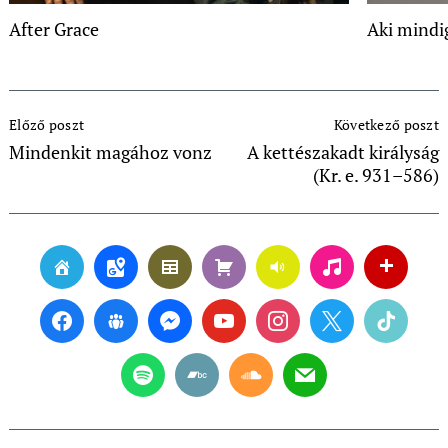
After Grace
Aki mindi
Post
Előző poszt
Következő poszt
Navigation
Mindenkit magához vonz
A kettészakadt királyság
(Kr. e. 931–586)