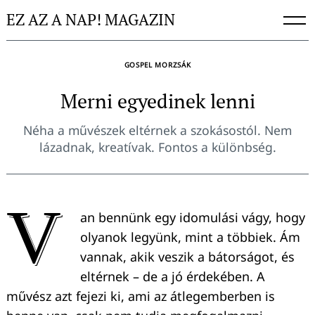
Skip
EZ AZ A NAP! MAGAZIN
to
content
GOSPEL MORZSÁK
Merni egyedinek lenni
Néha a művészek eltérnek a szokásostól. Nem
lázadnak, kreatívak. Fontos a különbség.
V
an bennünk egy idomulási vágy, hogy
olyanok legyünk, mint a többiek. Ám
vannak, akik veszik a bátorságot, és
eltérnek – de a jó érdekében. A
művész azt fejezi ki, ami az átlegemberben is