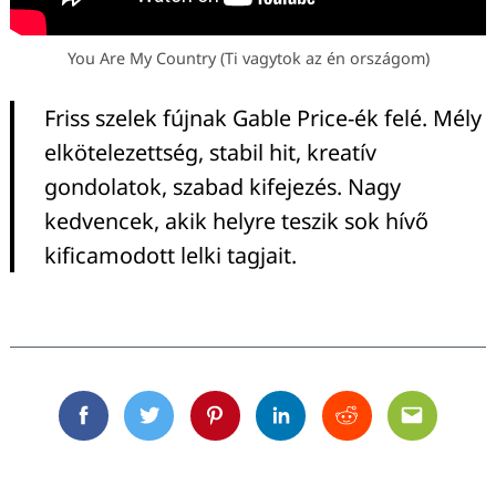
You Are My Country (Ti vagytok az én országom)
Friss szelek fújnak Gable Price-ék felé. Mély
elkötelezettség, stabil hit, kreatív
gondolatok, szabad kifejezés. Nagy
kedvencek, akik helyre teszik sok hívő
kificamodott lelki tagjait.
Facebook
Twitter
Pinterest
Linkedin
Reddit
Email