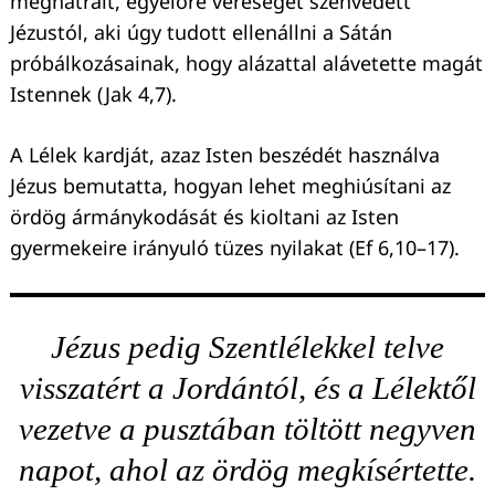
meghátrált, egyelőre vereséget szenvedett
Jézustól, aki úgy tudott ellenállni a Sátán
próbálkozásainak, hogy alázattal alávetette magát
Istennek (Jak 4,7).
A Lélek kardját, azaz Isten beszédét használva
Jézus bemutatta, hogyan lehet meghiúsítani az
ördög ármánykodását és kioltani az Isten
gyermekeire irányuló tüzes nyilakat (Ef 6,10–17).
Jézus pedig Szentlélekkel telve
visszatért a Jordántól, és a Lélektől
vezetve a pusztában töltött negyven
napot, ahol az ördög megkísértette.