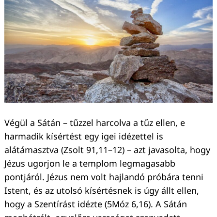
Végül a Sátán – tűzzel harcolva a tűz ellen, e
harmadik kísértést egy igei idézettel is
alátámasztva (Zsolt 91,11–12) – azt javasolta, hogy
Jézus ugorjon le a templom legmagasabb
pontjáról. Jézus nem volt hajlandó próbára tenni
Keresés:
Istent, és az utolsó kísértésnek is úgy állt ellen,
hogy a Szentírást idézte (5Móz 6,16). A Sátán