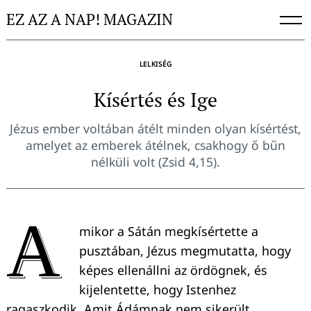
Skip
EZ AZ A NAP! MAGAZIN
to
content
LELKISÉG
Kísértés és Ige
Jézus ember voltában átélt minden olyan kísértést,
amelyet az emberek átélnek, csakhogy ő bűn
nélküli volt (Zsid 4,15).
A
mikor a Sátán megkísértette a
pusztában, Jézus megmutatta, hogy
képes ellenállni az ördögnek, és
kijelentette, hogy Istenhez
ragaszkodik. Amit Ádámnak nem sikerült