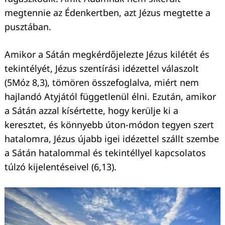
megtennie az Édenkertben, azt Jézus megtette a
pusztában.
Amikor a Sátán megkérdőjelezte Jézus kilétét és
tekintélyét, Jézus szentírási idézettel válaszolt
(5Móz 8,3), tömören összefoglalva, miért nem
hajlandó Atyjától függetlenül élni. Ezután, amikor
a Sátán azzal kísértette, hogy kerülje ki a
keresztet, és könnyebb úton-módon tegyen szert
hatalomra, Jézus újabb igei idézettel szállt szembe
a Sátán hatalommal és tekintéllyel kapcsolatos
túlzó kijelentéseivel (6,13).