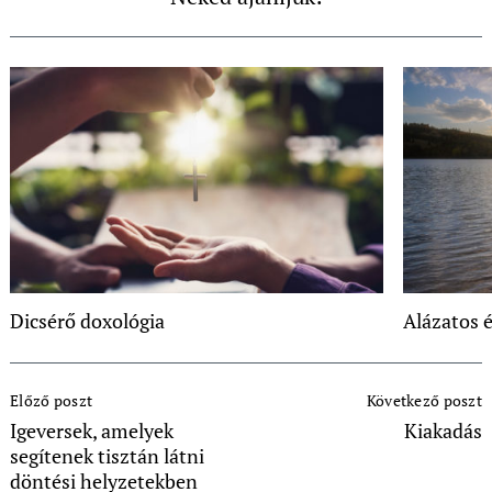
Dicsérő doxológia
Alázatos é
Post
Előző poszt
Következő poszt
Navigation
Igeversek, amelyek
Kiakadás
segítenek tisztán látni
döntési helyzetekben