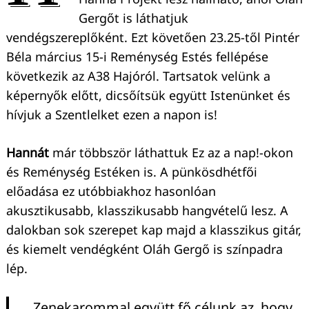
Gergőt is láthatjuk
vendégszereplőként. Ezt követően 23.25-től Pintér
Béla március 15-i Reménység Estés fellépése
következik az A38 Hajóról. Tartsatok velünk a
képernyők előtt, dicsőítsük együtt Istenünket és
hívjuk a Szentlelket ezen a napon is!
Hannát
már többször láthattuk Ez az a nap!-okon
és Reménység Estéken is. A pünkösdhétfői
előadása ez utóbbiakhoz hasonlóan
akusztikusabb, klasszikusabb hangvételű lesz. A
dalokban sok szerepet kap majd a klasszikus gitár,
és kiemelt vendégként Oláh Gergő is színpadra
lép.
„Zenekarommal együtt fő célunk az, hogy