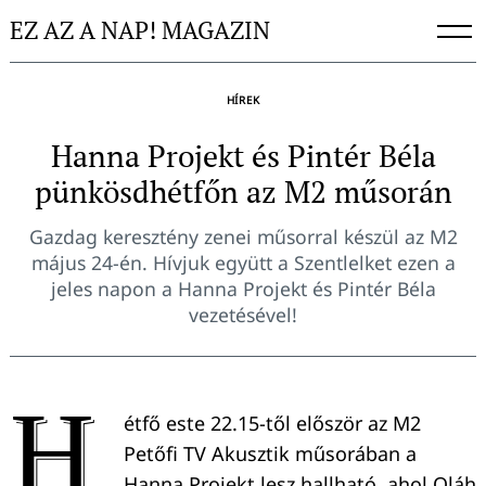
Skip
EZ AZ A NAP! MAGAZIN
to
content
HÍREK
Hanna Projekt és Pintér Béla
pünkösdhétfőn az M2 műsorán
Gazdag keresztény zenei műsorral készül az M2
május 24-én. Hívjuk együtt a Szentlelket ezen a
jeles napon a Hanna Projekt és Pintér Béla
vezetésével!
H
étfő este 22.15-től először az M2
Petőfi TV Akusztik műsorában a
Hanna Projekt lesz hallható, ahol Oláh