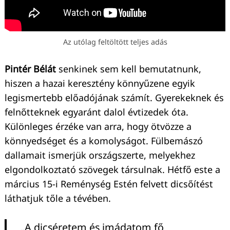
Az utólag feltöltött teljes adás
Pintér Bélát
senkinek sem kell bemutatnunk,
hiszen a hazai keresztény könnyűzene egyik
legismertebb előadójának számít. Gyerekeknek és
felnőtteknek egyaránt dalol évtizedek óta.
Keresés:
Különleges érzéke van arra, hogy ötvözze a
könnyedséget és a komolyságot. Fülbemászó
dallamait ismerjük országszerte, melyekhez
elgondolkoztató szövegek társulnak. Hétfő este a
március 15-i Reménység Estén felvett dicsőítést
láthatjuk tőle a tévében.
„A dicséretem és imádatom fő