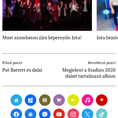
Most szombaton újra képernyőn Jota!
Jota beju
Post
Előző poszt
Következő poszt
Navigation
Pat Barrett és dalai
Megjelent a Stadion 2020
dalait tartalmazó album