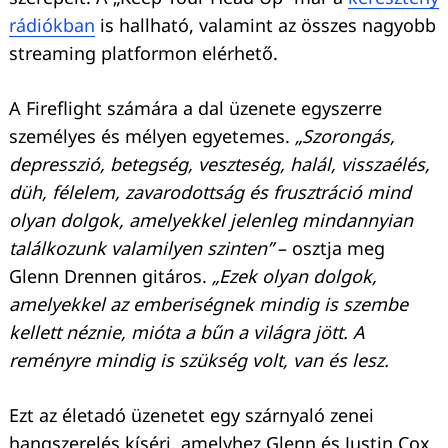
rádiókban
is hallható, valamint az összes nagyobb
streaming platformon elérhető.
A Fireflight számára a dal üzenete egyszerre
személyes és mélyen egyetemes.
„Szorongás,
depresszió, betegség, veszteség, halál, visszaélés,
düh, félelem, zavarodottság és frusztráció mind
olyan dolgok, amelyekkel jelenleg mindannyian
találkozunk valamilyen szinten”
– osztja meg
Glenn Drennen gitáros.
„Ezek olyan dolgok,
amelyekkel az emberiségnek mindig is szembe
kellett néznie, mióta a bűn a világra jött. A
reményre mindig is szükség volt, van és lesz.
Ezt az életadó üzenetet egy szárnyaló zenei
hangszerelés kíséri, amelyhez Glenn és Justin Cox