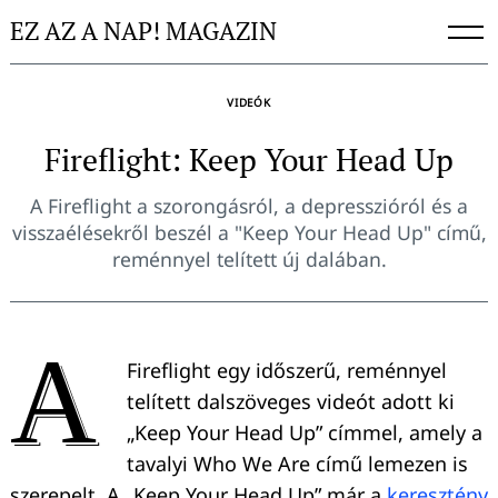
Skip
EZ AZ A NAP! MAGAZIN
to
content
VIDEÓK
Fireflight: Keep Your Head Up
A Fireflight a szorongásról, a depresszióról és a
visszaélésekről beszél a "Keep Your Head Up" című,
reménnyel telített új dalában.
A
Fireflight egy időszerű, reménnyel
telített dalszöveges videót adott ki
„Keep Your Head Up” címmel, amely a
tavalyi Who We Are című lemezen is
szerepelt. A „Keep Your Head Up” már a
keresztény