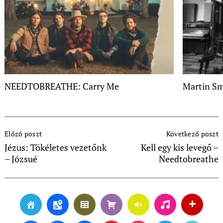
NEEDTOBREATHE: Carry Me
Martin Sm
Post
Előző poszt
Következő poszt
Navigation
Jézus: Tökéletes vezetőnk
Kell egy kis levegő –
– Józsué
Needtobreathe