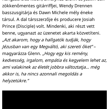
zökkenőmentes gitárriffjei, Wendy Drennen
basszusgitárja és Dawn Michele mély éneke
társul. A dal társszerzője és producere Josiah
Prince (Disciple) volt. Mindenki, aki részt vett
benne, ugyanazt az üzenetet akarta közvetíteni.
„Azt akarom, hogy a hallgatók tudják, hogy
Jézusban van egy Megváltó, aki szereti őket”
–
magyarázza Glenn.
„Hogy egy kis remény,
kedvesség, irgalom, empátia és kegyelem lehet az,
ami valakinek az életét jobbra változtatja… még
akkor is, ha nincs azonnali megoldás a
helyzetükre.”