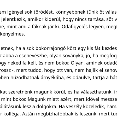
em igényel sok törődést, könnyebbnek tűnik őt válas
jelentkezik, amikor kiderül, hogy nincs tartása, sőt 
ne, mint ami a fáknak jár ki. Odafigyelés legyen, meg
y kényelmes.
tnek, ha a sok bokorrajongó közt egy kis fát kezdes
sz abba a csenevészbe, olyan soványka, jó, ha megfog
gy neked fa kell, és nem bokor. Olyan, aminek odadő
rossz -, mert tudod, hogy ott van, nem hajlik el seho
ben húzódhatnak árnyékába, és odaülve, tartja a há
kat szeretnénk magunk körül, és ha választhatunk, i
, mint bokor. Magunk miatt azért, mert idővel messz
rálátásunk lesz a dolgokra. Ha veszély közeledik, ham
 kolléga. Aztán megbízhatóbbak is leszünk, mert tu