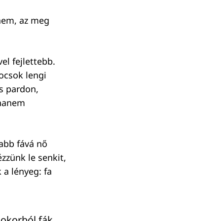
 nem, az meg
el fejlettebb.
ocsok lengi
cs pardon,
, hanem
abb fává nő
zzünk le senkit,
 a lényeg: fa
 bokorból fák