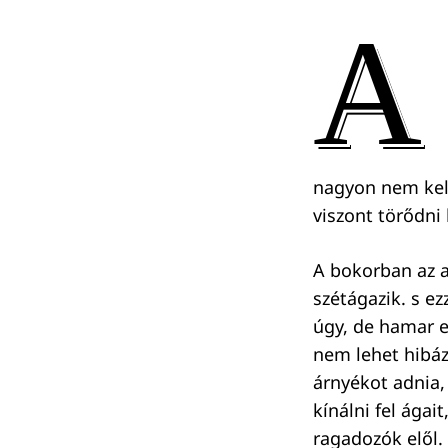
A
nagyon nem kell 
viszont törődni
A bokorban az a
szétágazik. s ez
úgy, de hamar el
nem lehet hibáz
árnyékot adnia,
kínálni fel ágai
ragadozók elől.