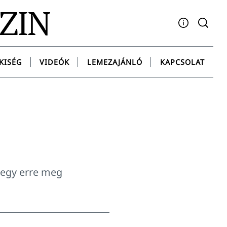
AZIN
Facebook
YouTube
Instagram
Twitter
Spotify
Messenge
KISÉG
VIDEÓK
LEMEZAJÁNLÓ
KAPCSOLAT
megy erre meg