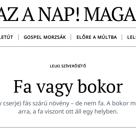
AZ A NAP! MAG
LETÚT
GOSPEL MORZSÁK
ELŐRE A MÚLTBA
LEL
LELKI SZÍVERŐSÍTŐ
Fa vagy bokor
y cserje) fás szárú növény – de nem fa. A bokor 
arra, a fa viszont ott áll egy helyben.