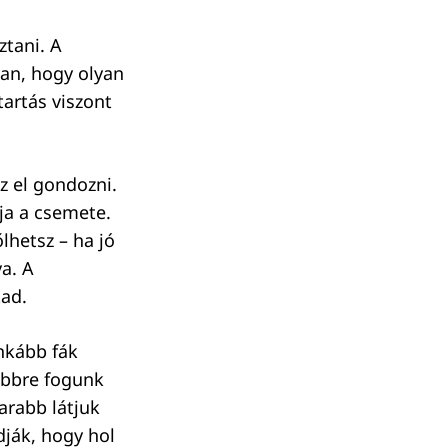
ztani. A
van, hogy olyan
tartás viszont
z el gondozni.
ja a csemete.
lhetsz – ha jó
va. A
tad.
nkább fák
ebbre fogunk
arabb látjuk
dják, hogy hol