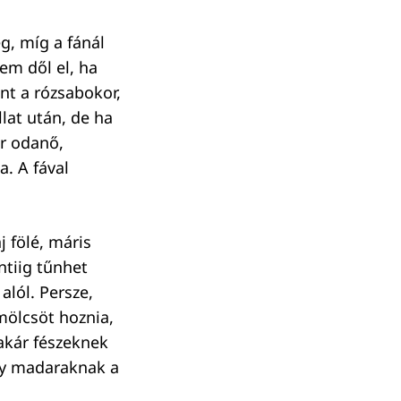
, míg a fánál
nem dől el, ha
nt a rózsabokor,
llat után, de ha
or odanő,
a. A fával
 fölé, máris
entiig tűnhet
alól. Persze,
mölcsöt hoznia,
akár fészeknek
iny madaraknak a