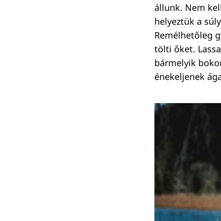
állunk. Nem kel
helyeztük a súly
Remélhetőleg gy
tölti őket. Las
bármelyik boko
énekeljenek ága