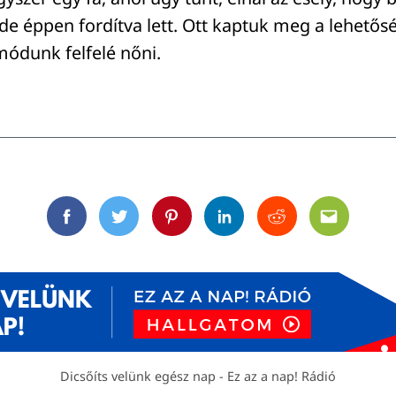
de éppen fordítva lett. Ott kaptuk meg a lehetős
módunk felfelé nőni.
Facebook
Twitter
Pinterest
Linkedin
Reddit
Email
Dicsőíts velünk egész nap - Ez az a nap! Rádió