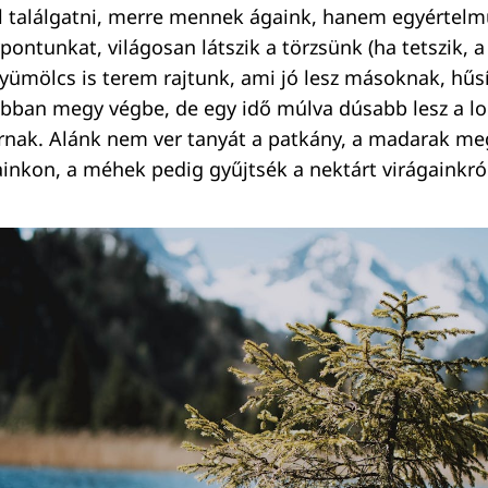
l találgatni, merre mennek ágaink, hanem egyértelm
pontunkat, világosan látszik a törzsünk (ha tetszik, a
ümölcs is terem rajtunk, ami jó lesz másoknak, hűsí
sabban megy végbe, de egy idő múlva dúsabb lesz a 
rnak. Alánk nem ver tanyát a patkány, a madarak m
inkon, a méhek pedig gyűjtsék a nektárt virágainkró