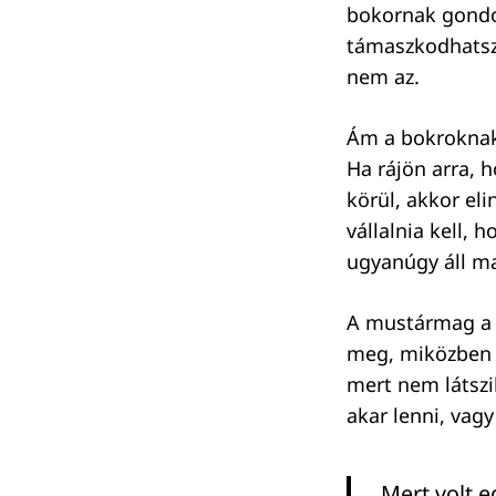
bokornak gondol
támaszkodhatsz 
nem az.
Ám a bokroknak 
Ha rájön arra, 
körül, akkor eli
vállalnia kell, 
ugyanúgy áll ma
A mustármag a 
meg, miközben e
mert nem látszik
akar lenni, vag
Mert volt e