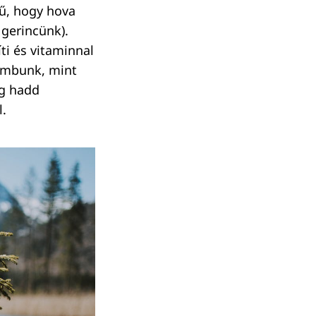
ű, hogy hova
 gerincünk).
ti és vitaminnal
lombunk, mint
eg hadd
l.