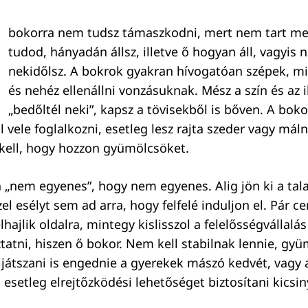
bokorra nem tudsz támaszkodni, mert nem tart meg
tudod, hányadán állsz, illetve ő hogyan áll, vagyis 
nekidőlsz. A bokrok gyakran hívogatóan szépek, mi
és nehéz ellenállni vonzásuknak. Mész a szín és az i
„bedőltél neki”, kapsz a tövisekből is bőven. A bok
vele foglalkozni, esetleg lesz rajta szeder vagy máln
 kell, hogy hozzon gyümölcsöket.
 „nem egyenes”, hogy nem egyenes. Alig jön ki a talaj
zel esélyt sem ad arra, hogy felfelé induljon el. Pár c
hajlik oldalra, mintegy kislisszol a felelősségvállalás 
tatni, hiszen ő bokor. Nem kell stabilnak lennie, gyü
 játszani is engednie a gyerekek mászó kedvét, vagy 
t, esetleg elrejtőzködési lehetőséget biztosítani kics