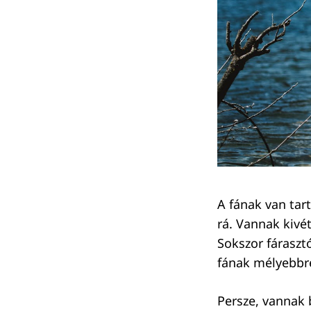
Keresés:
A fának van tart
rá. Vannak kivé
Sokszor fáraszt
fának mélyebbre
Persze, vannak b