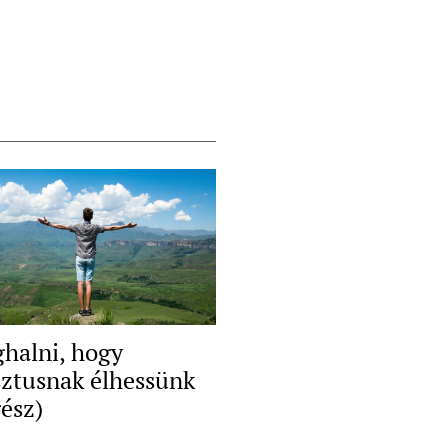
halni, hogy
sztusnak élhessünk
rész)