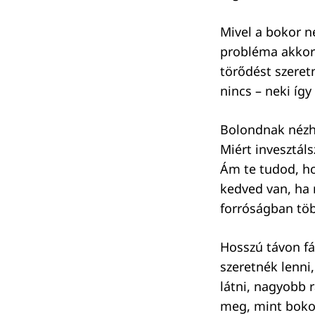
Mivel a bokor n
probléma akkor 
törődést szeret
nincs – neki íg
Bolondnak nézhe
Miért invesztál
Ám te tudod, ho
kedved van, ha 
forróságban töb
Hosszú távon fá
szeretnék lenni
látni, nagyobb 
meg, mint bokor