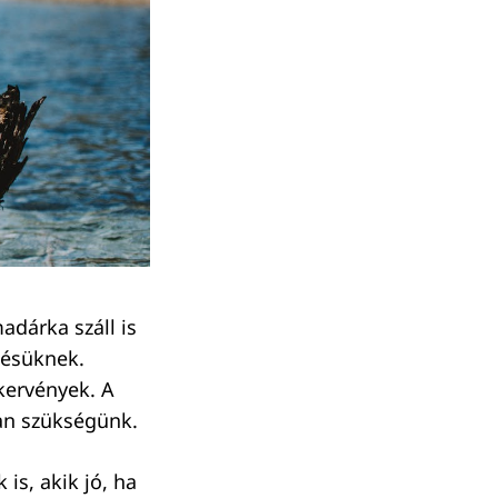
adárka száll is
zésüknek.
ekervények. A
van szükségünk.
is, akik jó, ha