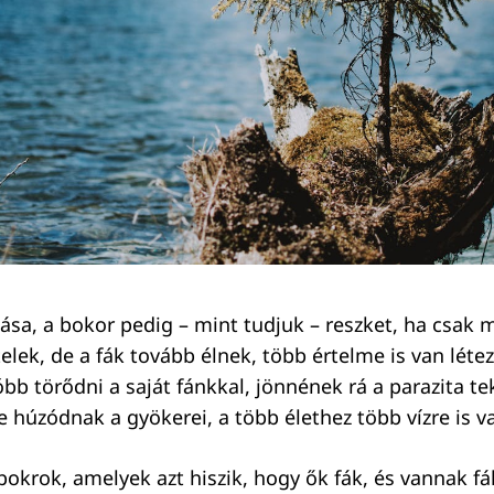
ása, a bokor pedig – mint tudjuk – reszket, ha csak m
telek, de a fák tovább élnek, több értelme is van léte
óbb törődni a saját fánkkal, jönnének rá a parazita t
 húzódnak a gyökerei, a több élethez több vízre is 
okrok, amelyek azt hiszik, hogy ők fák, és vannak fák 