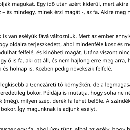
ják magukat. Egy idő után azért kiderül, mert akire
– és mindegy, minek érzi magát -, az fa. Akire meg
is van esélyük fává változniuk. Mert az ember ennyiv
hogy oldalra terjeszkedett, ahol mindenféle kosz és m
ndulhat felfelé, és kinőheti magát. Utána viszont nin
hogy ő is fa, aki ott áll, és nem hajlong erre meg arra
 és holnap is. Közben pedig növekszik felfelé.
legkisebb a Genezáreti tó környékén, de a legmagas
redetileg bokor. Példája is mutatja, hogy soha ne né
 (még), milyen szép, derék fa lehet belőle. A szándék
y bokor. Így magunknak is adjunk esélyt.
gyszer egy fa, ahol úgy tűnt, elhal az esély, hogy