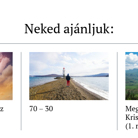
Neked ajánljuk:
az
70 – 30
Meg
Kri
(1. 