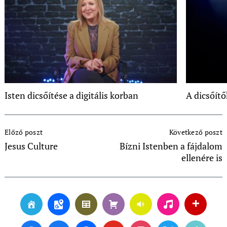
Isten dicsőítése a digitális korban
A dicsőít
Post
Előző poszt
Következő poszt
Navigation
Jesus Culture
Bízni Istenben a fájdalom
ellenére is