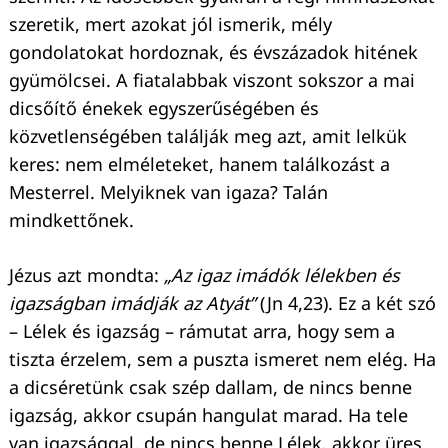
szeretik, mert azokat jól ismerik, mély
gondolatokat hordoznak, és évszázadok hitének
Keresés:
gyümölcsei. A fiatalabbak viszont sokszor a mai
dicsőítő énekek egyszerűségében és
közvetlenségében találják meg azt, amit lelkük
keres: nem elméleteket, hanem találkozást a
Mesterrel. Melyiknek van igaza? Talán
mindkettőnek.
Jézus azt mondta:
„Az igaz imádók lélekben és
igazságban imádják az Atyát”
(Jn 4,23). Ez a két szó
– Lélek és igazság – rámutat arra, hogy sem a
tiszta érzelem, sem a puszta ismeret nem elég. Ha
a dicséretünk csak szép dallam, de nincs benne
igazság, akkor csupán hangulat marad. Ha tele
van igazsággal, de nincs benne Lélek, akkor üres