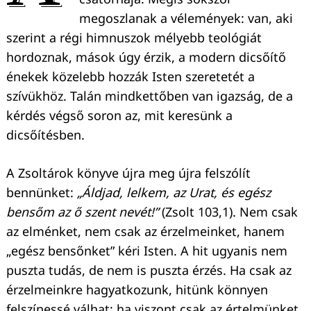
megoszlanak a vélemények: van, aki
szerint a régi himnuszok mélyebb teológiát
hordoznak, mások úgy érzik, a modern dicsőítő
énekek közelebb hozzák Isten szeretetét a
szívükhöz. Talán mindkettőben van igazság, de a
kérdés végső soron az, mit keresünk a
dicsőítésben.
A Zsoltárok könyve újra meg újra felszólít
bennünket:
„Áldjad, lelkem, az Urat, és egész
bensőm az ő szent nevét!”
(Zsolt 103,1). Nem csak
az elménket, nem csak az érzelmeinket, hanem
„egész bensőnket” kéri Isten. A hit ugyanis nem
puszta tudás, de nem is puszta érzés. Ha csak az
érzelmeinkre hagyatkozunk, hitünk könnyen
felszínessé válhat; ha viszont csak az értelmünket