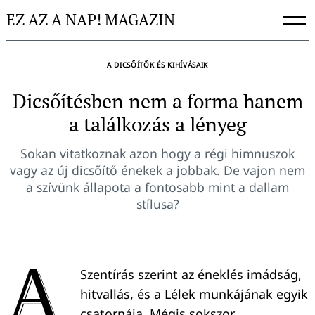
Skip
EZ AZ A NAP! MAGAZIN
to
content
A DICSŐÍTŐK ÉS KIHÍVÁSAIK
Dicsőítésben nem a forma hanem
a találkozás a lényeg
Sokan vitatkoznak azon hogy a régi himnuszok
vagy az új dicsőítő énekek a jobbak. De vajon nem
a szívünk állapota a fontosabb mint a dallam
stílusa?
A
Szentírás szerint az éneklés imádság,
hitvallás, és a Lélek munkájának egyik
csatornája. Mégis sokszor