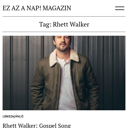
Skip
EZ AZ A NAP! MAGAZIN
to
content
Tag: Rhett Walker
LEMEZAJÁNLÓ
Rhett Walker: Gospel Song