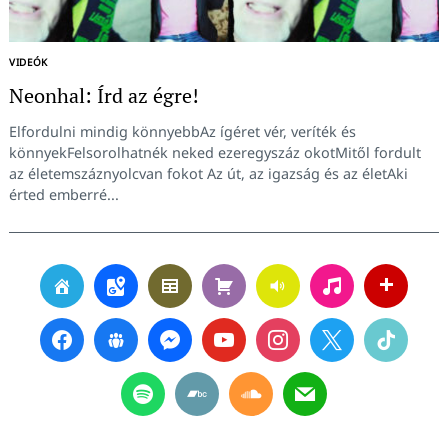
VIDEÓK
Neonhal: Írd az égre!
Elfordulni mindig könnyebbAz ígéret vér, veríték és
könnyekFelsorolhatnék neked ezeregyszáz okotMitől fordult
az életemszáznyolcvan fokot Az út, az igazság és az életAki
érted emberré...