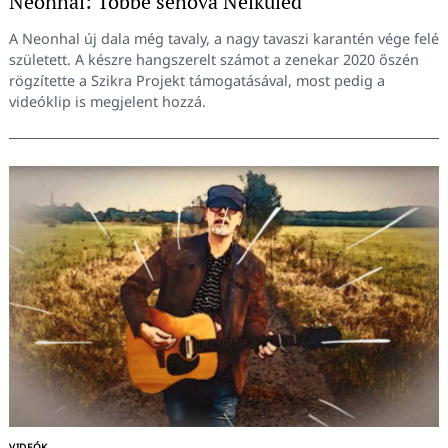
Neonhal: Többé sehová Nélküled
A Neonhal új dala még tavaly, a nagy tavaszi karantén vége felé
született. A készre hangszerelt számot a zenekar 2020 őszén
rögzítette a Szikra Projekt támogatásával, most pedig a
videóklip is megjelent hozzá.
VIDEÓK