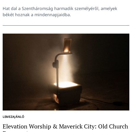
Hat dal a Szentháromság harmadik személyéről, amelyek
békét hoznak a mindennapjaidba.
Keresés:
LEMEZAJÁNLÓ
Elevation Worship & Maverick City: Old Church