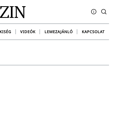
AZIN
Facebook
YouTube
Instagram
Twitter
Spotify
Messenge
KISÉG
VIDEÓK
LEMEZAJÁNLÓ
KAPCSOLAT