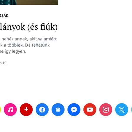
ZSÁK
lányok (és fiúk)
 nehéz annak, akit valamiért
k a többiek. De tehetünk
ne így legyen.
s 19.