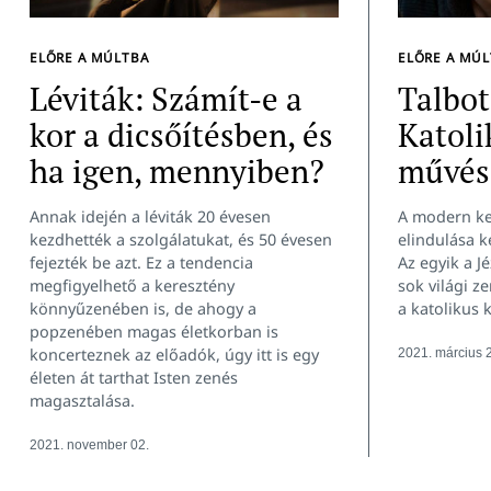
Keresés:
ELŐRE A MÚLTBA
ELŐRE A MÚ
Léviták: Számít-e a
Talbot
kor a dicsőítésben, és
Katoli
ha igen, mennyiben?
művés
Annak idején a léviták 20 évesen
A modern ke
kezdhették a szolgálatukat, és 50 évesen
elindulása k
fejezték be azt. Ez a tendencia
Az egyik a 
megfigyelhető a keresztény
sok világi z
könnyűzenében is, de ahogy a
a katolikus 
popzenében magas életkorban is
koncerteznek az előadók, úgy itt is egy
2021. március 
életen át tarthat Isten zenés
magasztalása.
2021. november 02.