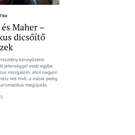
LTBA
 és Maher –
kus dicsőítő
zek
resztény könnyűzene
ét jelenséggel esett egybe.
Jézus mozgalom, ahol nagyon
enész lett hívő, a másik pedig
karizmatikus megújulás.
23.