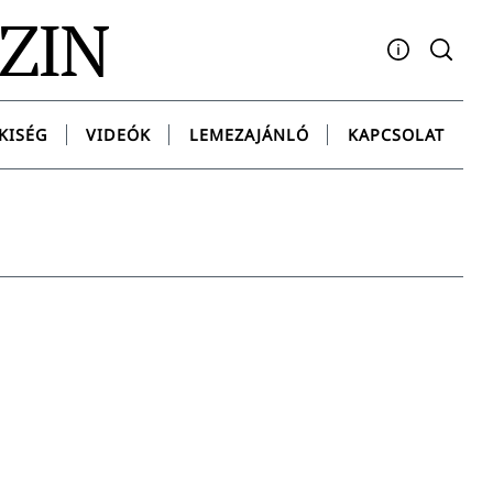
AZIN
Facebook
YouTube
Instagram
Twitter
Spotify
Messenge
KISÉG
VIDEÓK
LEMEZAJÁNLÓ
KAPCSOLAT