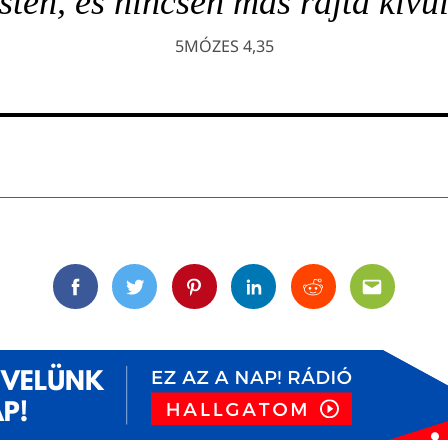
Isten, és nincsen más rajta kívül
5MÓZES 4,35
Facebook
Twitter
Pinterest
Linkedin
Reddit
Email