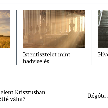
Istentisztelet mint
Hív
hadviselés
jelent Krisztusban
Régóta 
őtté válni?