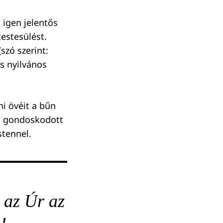
 igen jelentős
estesülést.
szó szerint:
us nyilvános
ni övéit a bűn
és gondoskodott
stennel.
 az Úr az