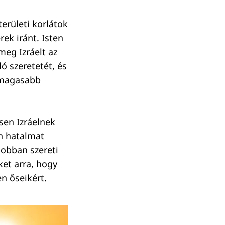
erületi korlátok
ek iránt. Isten
eg Izráelt az
 szeretetét, és
 magasabb
sen Izráelnek
én hatalmat
jobban szereti
et arra, hogy
n őseikért.