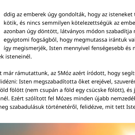
ddig az emberek úgy gondolták, hogy az isteneket t
kötik, és nincs semmilyen kötelezettségük az ember
azonban úgy döntött, látványos módon szabadítja m
egyiptomi fogságból, hogy megmutassa irántuk való
így megismerjék, Isten mennyivel fenségesebb és
 isteneinél.
már rámutattunk, az 5Móz azért íródott, hogy segít
lidézni: Isten megszabadította őket erejével, szuver
öld fölött (nem csupán a föld egy csücske fölött), és 
él. Ezért szólított fel Mózes minden újabb nemzedék
g szabadulásuk történetéről, felidézve, mit tett Iste