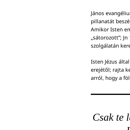
János evangéliu
pillanatát besz
Keresés:
Amikor Isten emb
„sátorozott”; Jn
szolgálatán kere
Isten Jézus ált
erejétől; rajta
arról, hogy a f
Csak te 