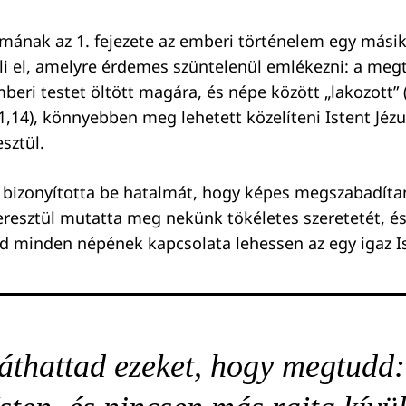
mának az 1. fejezete az emberi történelem egy másik
éli el, amelyre érdemes szüntelenül emlékezni: a megt
eri testet öltött magára, és népe között „lakozott” (
 1,14), könnyebben meg lehetett közelíteni Istent Jéz
sztül.
al bizonyította be hatalmát, hogy képes megszabadíta
 keresztül mutatta meg nekünk tökéletes szeretetét, 
öld minden népének kapcsolata lehessen az egy igaz I
láthattad ezeket, hogy megtudd: