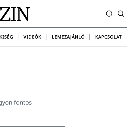
AZIN
Facebook
YouTube
Instagram
Twitter
Spotify
Messenge
KISÉG
VIDEÓK
LEMEZAJÁNLÓ
KAPCSOLAT
agyon fontos