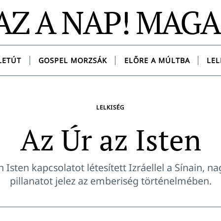
AZ A NAP! MAG
LETÚT
GOSPEL MORZSÁK
ELŐRE A MÚLTBA
LEL
LELKISÉG
Az Úr az Isten
 Isten kapcsolatot létesített Izráellel a Sínain, n
pillanatot jelez az emberiség történelmében.