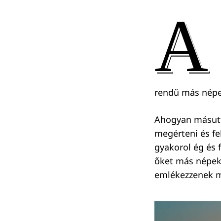
A
rendű más népek
Ahogyan másutt 
megérteni és fe
gyakorol ég és f
őket más népekn
emlékezzenek me