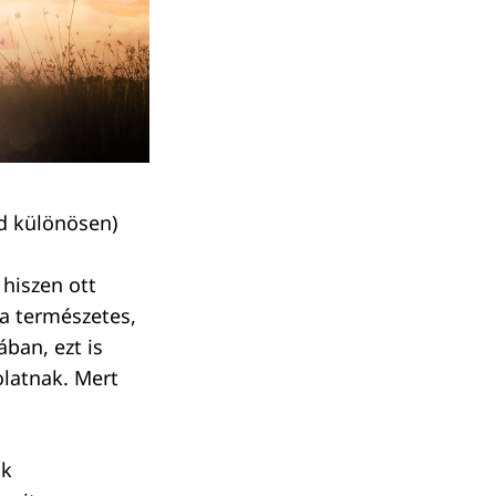
id különösen)
hiszen ott
 a természetes,
ban, ezt is
olatnak. Mert
ik