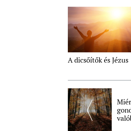
A dicsőítők és Jézus
Post
Navigation
Miér
gond
való