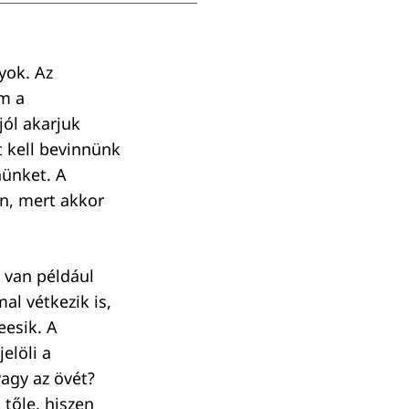
yok. Az
em a
jól akarjuk
 kell bevinnünk
ünket. A
n, mert akkor
 van például
al vétkezik is,
eesik. A
elöli a
vagy az övét?
 tőle, hiszen