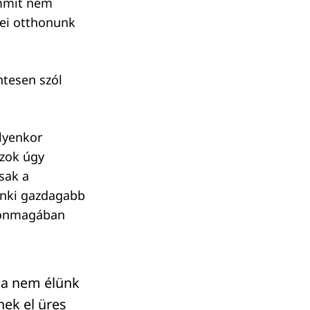
emmit nem
yei otthonunk
ntesen szól
ilyenkor
azok úgy
sak a
enki gazdagabb
ez önmagában
 Ha nem élünk
nek el üres