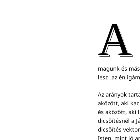
A
magunk és máso
lesz „az én igá
Az arányok tart
aközött, aki ka
és aközött, aki 
dicsőítésnél a J
dicsőítés vekto
Isten, mint jó a