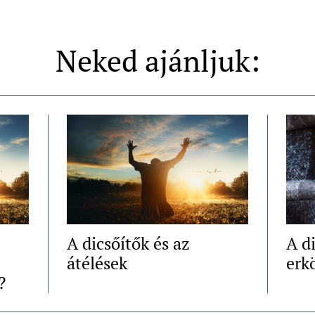
Neked ajánljuk:
A dicsőítők és az
A di
átélések
erkö
?