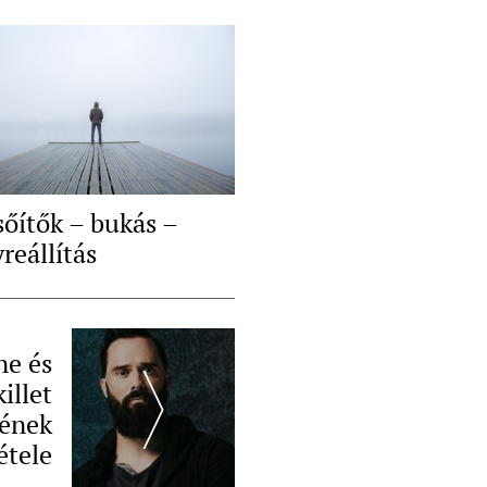
sőítők – bukás –
reállítás
ne és
killet
ének
étele