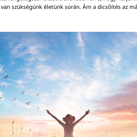
van szükségünk életünk során. Ám a dicsőítés az má