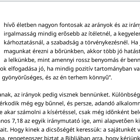
hívő életben nagyon fontosak az arányok és az irán
irgalmasság mindig erősebb az ítéletnél, a kegyel
kárhoztatásnál, a szabadság a törvénykezésnél. Ha 
magunkat érezni a bőrünkben, akkor több jó hatást
a lelkünkbe, mint amennyi rossz benyomás ér benn
k elfogadása jó, ha mindig pozitív tartományban va
m gyönyörűséges, és az én terhem könnyű”.
anak, az irányok pedig visznek bennünket. Különbség
cérkodik még egy bűnnel, és persze, adandó alkalomm
le akar számolni a kísértéssel, csak még időnként bel
ános 7,18 az egyik iránymutató ige, ami alapvetően kij
rait. Hogy kinek a dicsőségét keressük: a sajátunkét 
pa, rengetegszer biztat a Bibliában arra, hogy kérjünk