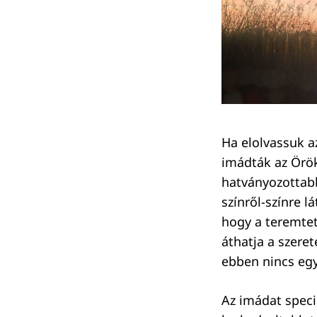
Ha elolvassuk a
imádták az Örök
hatványozottabb
Keresés:
színről-színre l
hogy a teremtet
áthatja a szeret
ebben nincs egy
Az imádat speci