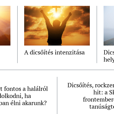
A dicsőítés intenzitása
Dic
hely
Dicsőítés, rockze
t fontos a halálról
hit: a S
olkodni, ha
frontember
ban élni akarunk?
tanúságt