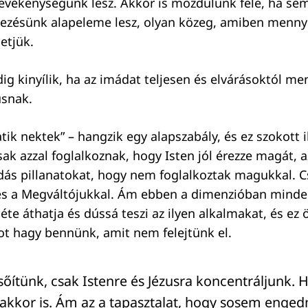
tevékenységünk lesz. Akkor is mozdulunk felé, ha s
tezésünk alapeleme lesz, olyan közeg, amiben menn
etjük.
ig kinyílik, ha az imádat teljesen és elvárásoktól me
usnak.
tik nektek” – hangzik egy alapszabály, és ez szokott 
sak azzal foglalkoznak, hogy Isten jól érezze magát, 
dás pillanatokat, hogy nem foglalkoztak magukkal. C
és a Megváltójukkal. Ám ebben a dimenzióban mind
nléte áthatja és dússá teszi az ilyen alkalmakat, és 
t hagy bennünk, amit nem felejtünk el.
őítünk, csak Istenre és Jézusra koncentráljunk.
akkor is. Ám az a tapasztalat, hogy sosem enged