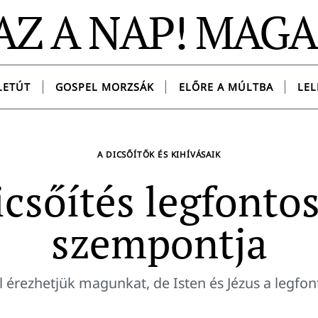
AZ A NAP! MAG
LETÚT
GOSPEL MORZSÁK
ELŐRE A MÚLTBA
LEL
A DICSŐÍTŐK ÉS KIHÍVÁSAIK
icsőítés legfonto
szempontja
ól érezhetjük magunkat, de Isten és Jézus a legfo