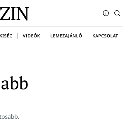
AZIN
Facebook
YouTube
Instagram
Twitter
Spotify
Messenge
KISÉG
VIDEÓK
LEMEZAJÁNLÓ
KAPCSOLAT
sabb
ntosabb.