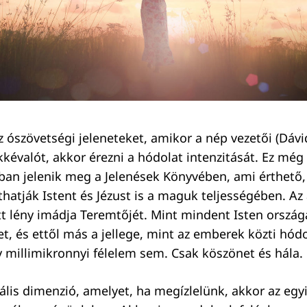
z ószövetségi jeleneteket, amikor a nép vezetői (Dáv
kévalót, akkor érezni a hódolat intenzitását. Ez még
an jelenik meg a Jelenések Könyvében, ami érthető, 
áthatják Istent és Jézust is a maguk teljességében. Az
t lény imádja Teremtőjét. Mint mindent Isten országá
et, és ettől más a jellege, mint az emberek közti hód
 millimikronnyi félelem sem. Csak köszönet és hála.
ális dimenzió, amelyet, ha megízlelünk, akkor az egy