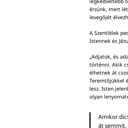
legkedveltebb 
érzünk, mert lé
levegőjét élvezh
A Szentlélek ped
Istennek és Jéz
„Adjatok, és ada
történni. Akik c
élhetnek át cso
Teremtőjükkel 
lesz. Isten jele
olyan lenyomato
Amikor dics
át semmit, 