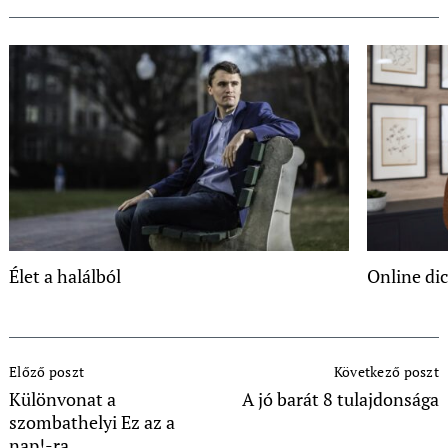
Élet a halálból
Online di
Post
Előző poszt
Következő poszt
Navigation
Különvonat a
A jó barát 8 tulajdonsága
szombathelyi Ez az a
nap!-ra