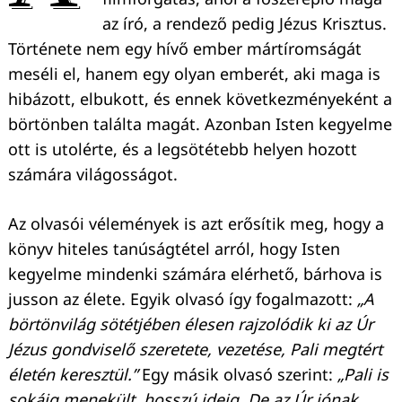
az író, a rendező pedig Jézus Krisztus.
Története nem egy hívő ember mártíromságát
meséli el, hanem egy olyan emberét, aki maga is
hibázott, elbukott, és ennek következményeként a
börtönben találta magát. Azonban Isten kegyelme
ott is utolérte, és a legsötétebb helyen hozott
számára világosságot.
Az olvasói vélemények is azt erősítik meg, hogy a
könyv hiteles tanúságtétel arról, hogy Isten
kegyelme mindenki számára elérhető, bárhova is
jusson az élete. Egyik olvasó így fogalmazott:
„A
börtönvilág sö­tétjében élesen rajzolódik ki az Úr
Jézus gondviselő szeretete, vezetése, Pali meg­tért
életén keresztül.”
Egy másik olvasó szerint:
„Pali is
sokáig menekült, hosszú ideig. De az Úr jónak