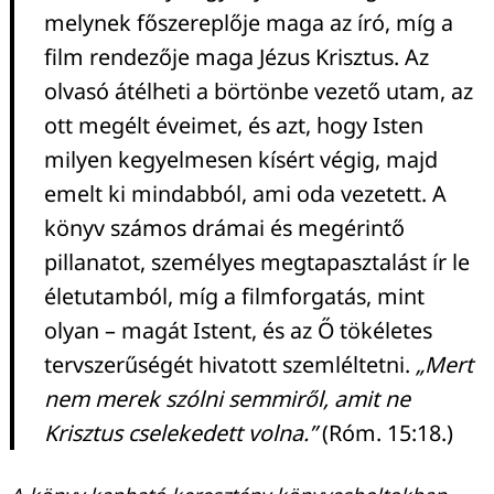
melynek főszereplője maga az író, míg a
film rendezője maga Jézus Krisztus. Az
olvasó átélheti a börtönbe vezető utam, az
ott megélt éveimet, és azt, hogy Isten
Keresés:
milyen kegyelmesen kísért végig, majd
emelt ki mindabból, ami oda vezetett. A
könyv számos drámai és megérintő
pillanatot, személyes megtapasztalást ír le
életutamból, míg a filmforgatás, mint
olyan – magát Istent, és az Ő tökéletes
tervszerűségét hivatott szemléltetni.
„Mert
nem merek szólni semmiről, amit ne
Krisztus cselekedett volna.”
(Róm. 15:18.)