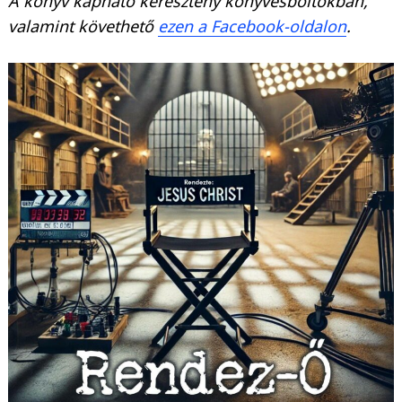
A könyv kapható keresztény könyvesboltokban,
valamint követhető
ezen a Facebook-oldalon
.