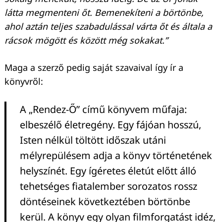
látta megmenteni őt. Bemenekíteni a börtönbe,
ahol aztán teljes szabadulással várta őt és általa a
rácsok mögött és között még sokakat.”
Maga a szerző pedig saját szavaival így ír a
könyvről:
A „Rendez-Ő” című könyvem műfaja:
elbeszélő életregény. Egy fájóan hosszú,
Isten nélkül töltött időszak utáni
mélyrepülésem adja a könyv történetének
helyszínét. Egy ígéretes életút előtt álló
tehetséges fiatalember sorozatos rossz
döntéseinek következtében börtönbe
kerül. A könyv egy olyan filmforgatást idéz,