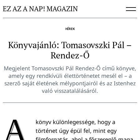
Skip
EZ AZ A NAP! MAGAZIN
to
content
HÍREK
Könyvajánló: Tomasovszki Pál –
Rendez-Ő
Megjelent Tomasovszki Pál Rendez-Ő című könyve,
amely egy rendkívüli élettörténetet mesél el – a
szerző saját életének mélypontjairól és az Istenhez
való visszatalálásáról.
A
könyv különlegessége, hogy a
történet úgy épül fel, mint egy
filmforgatás, ahol a főszereplő maga