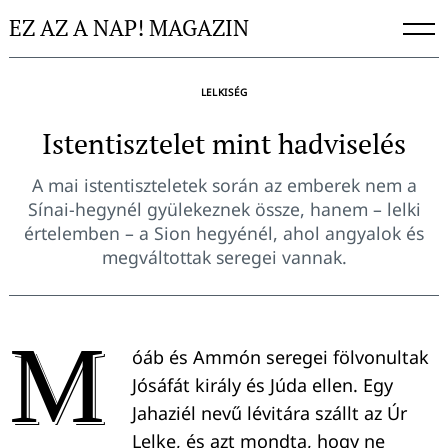
Skip
EZ AZ A NAP! MAGAZIN
to
content
LELKISÉG
Istentisztelet mint hadviselés
A mai istentiszteletek során az emberek nem a
Sínai-hegynél gyülekeznek össze, hanem – lelki
értelemben – a Sion hegyénél, ahol angyalok és
megváltottak seregei vannak.
M
óáb és Ammón seregei fölvonultak
Jósáfát király és Júda ellen. Egy
Jahaziél nevű lévitára szállt az Úr
Lelke, és azt mondta, hogy ne