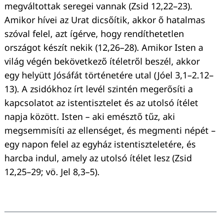
megváltottak seregei vannak (Zsid 12,22–23).
Amikor hívei az Urat dicsőítik, akkor ő hatalmas
szóval felel, azt ígérve, hogy rendíthetetlen
országot készít nekik (12,26–28). Amikor Isten a
világ végén bekövetkező ítéletről beszél, akkor
egy helyütt Jósáfát történetére utal (Jóel 3,1–2.12–
13). A zsidókhoz írt levél szintén megerősíti a
kapcsolatot az istentisztelet és az utolsó ítélet
napja között. Isten – aki emésztő tűz, aki
megsemmisíti az ellenséget, és megmenti népét –
egy napon felel az egyház istentiszteletére, és
harcba indul, amely az utolsó ítélet lesz (Zsid
12,25–29; vö. Jel 8,3–5).