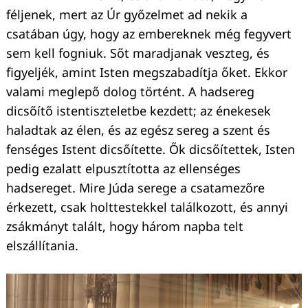
féljenek, mert az Úr győzelmet ad nekik a
csatában úgy, hogy az embereknek még fegyvert
sem kell fogniuk. Sőt maradjanak veszteg, és
figyeljék, amint Isten megszabadítja őket. Ekkor
valami meglepő dolog történt. A hadsereg
dicsőítő istentiszteletbe kezdett; az énekesek
haladtak az élen, és az egész sereg a szent és
fenséges Istent dicsőítette. Ők dicsőítettek, Isten
pedig ezalatt elpusztította az ellenséges
hadsereget. Mire Júda serege a csatamezőre
érkezett, csak holttestekkel találkozott, és annyi
zsákmányt talált, hogy három napba telt
elszállítania.