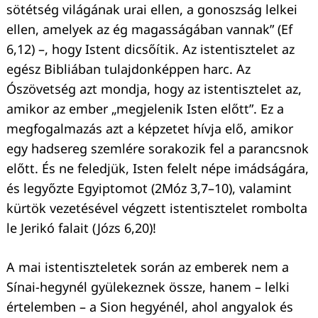
sötétség világának urai ellen, a gonoszság lelkei
ellen, amelyek az ég magasságában vannak” (Ef
Keresés:
6,12) –, hogy Istent dicsőítik. Az istentisztelet az
egész Bibliában tulajdonképpen harc. Az
Ószövetség azt mondja, hogy az istentisztelet az,
amikor az ember „megjelenik Isten előtt”. Ez a
megfogalmazás azt a képzetet hívja elő, amikor
egy hadsereg szemlére sorakozik fel a parancsnok
előtt. És ne feledjük, Isten felelt népe imádságára,
és legyőzte Egyiptomot (2Móz 3,7–10), valamint
kürtök vezetésével végzett istentisztelet rombolta
le Jerikó falait (Józs 6,20)!
A mai istentiszteletek során az emberek nem a
Sínai-hegynél gyülekeznek össze, hanem – lelki
értelemben – a Sion hegyénél, ahol angyalok és