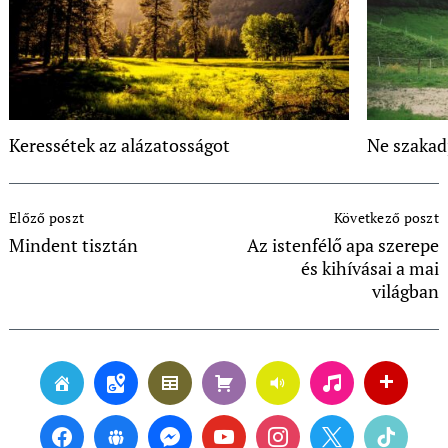
Keressétek az alázatosságot
Ne szakadj
Post
Előző poszt
Következő poszt
Navigation
Mindent tisztán
Az istenfélő apa szerepe
és kihívásai a mai
világban