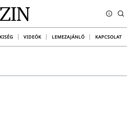
AZIN
Facebook
YouTube
Instagram
Twitter
Spotify
Messenge
KISÉG
VIDEÓK
LEMEZAJÁNLÓ
KAPCSOLAT