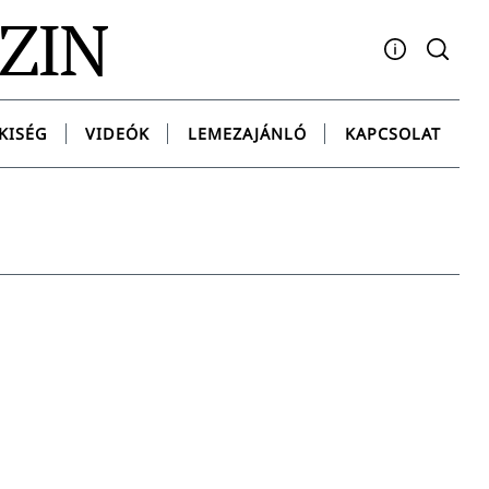
AZIN
Facebook
YouTube
Instagram
Twitter
Spotify
Messenge
KISÉG
VIDEÓK
LEMEZAJÁNLÓ
KAPCSOLAT