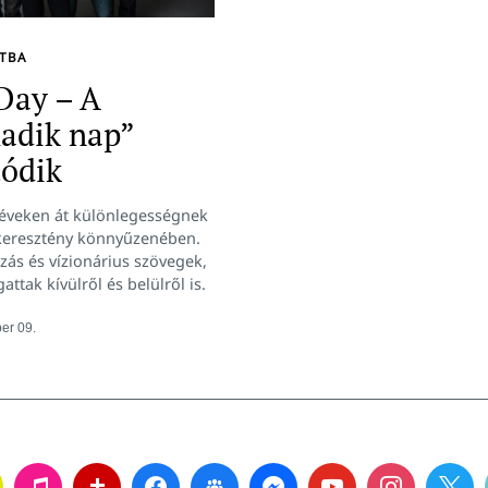
LTBA
Day – A
adik nap”
tódik
 éveken át különlegességnek
 keresztény könnyűzenében.
ás és vízionárius szövegek,
ttak kívülről és belülről is.
er 09.