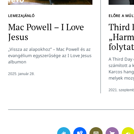
LEMEZAJÁNLÓ
ELŐRE A MÚ
Mac Powell – I Love
Third 
Jesus
„Harm
folyta
„Vissza az alapokhoz” – Mac Powell és az
evangélium egyszerűsége az I Love Jesus
A Third Day
albumon
számított a
Karcos hangz
2025. január 28.
melyek mozga
2021. szeptemb