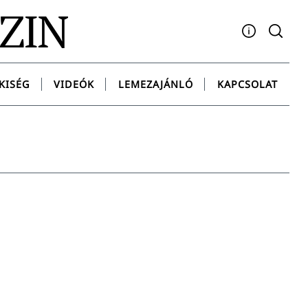
AZIN
Facebook
YouTube
Instagram
Twitter
Spotify
Messenge
KISÉG
VIDEÓK
LEMEZAJÁNLÓ
KAPCSOLAT