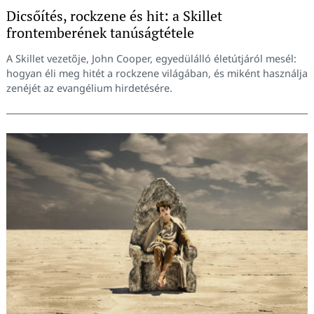
Dicsőítés, rockzene és hit: a Skillet
frontemberének tanúságtétele
Keresés:
A Skillet vezetője, John Cooper, egyedülálló életútjáról mesél:
hogyan éli meg hitét a rockzene világában, és miként használja
zenéjét az evangélium hirdetésére.