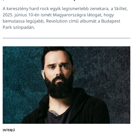
A keresztény hard rock egyik legismertebb zenekara, a Skillet,
2025. június 10-én ismét Magyarországra látogat, hogy
bemutassa legújabb, Revolution című albumát a Budapest
Park színpadán.
INTERJÚ