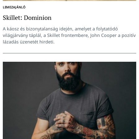
LEMEZAJÁNLÓ
Skillet: Dominion
A káosz és bizonytalanság idején, amelyet a folytatódó
világjárvány táplál, a Skillet frontembere, John Cooper a pozitív
lázadás üzenetét hirdeti.