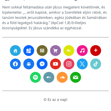
Nem sokkal feltámadása után Jézus megjelent követőinek, és
kijelentette: „…erőt kaptok, amikor a Szentlélek eljön rátok, és
tanúim lesztek Jeruzsálemben, egész Júdeában és Samáriában
és a föld legvégső határáig.” (ApCsel 1,8) Erőteljes
bizonyságtétel. Ez Jézus szándéka az egyházzal.
© Ez az a nap!