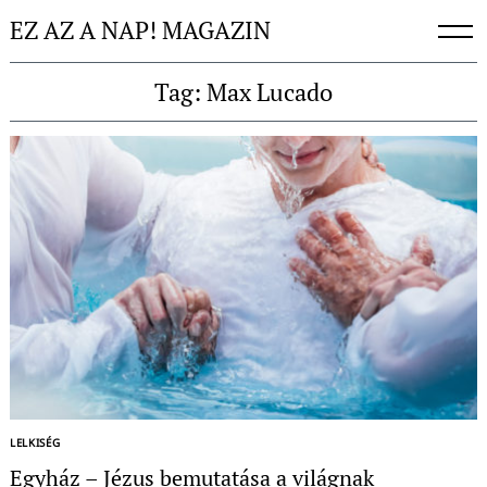
Skip
EZ AZ A NAP! MAGAZIN
to
content
Tag: Max Lucado
Keresés:
LELKISÉG
Egyház – Jézus bemutatása a világnak