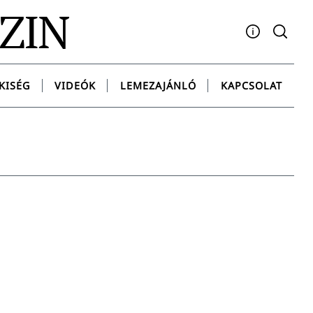
AZIN
Facebook
YouTube
Instagram
Twitter
Spotify
Messenge
KISÉG
VIDEÓK
LEMEZAJÁNLÓ
KAPCSOLAT