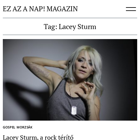
Skip
EZ AZ A NAP! MAGAZIN
to
content
Tag: Lacey Sturm
Keresés:
GOSPEL MORZSÁK
Lacey Sturm, a rock térítő