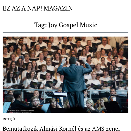
Skip
EZ AZ A NAP! MAGAZIN
to
content
Tag: Joy Gospel Music
Keresés:
INTERJÚ
Bemutatkozik Almási Kornél és az AMS zenei