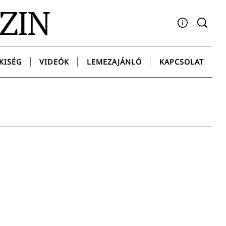
AZIN
Facebook
YouTube
Instagram
Twitter
Spotify
Messenge
KISÉG
VIDEÓK
LEMEZAJÁNLÓ
KAPCSOLAT