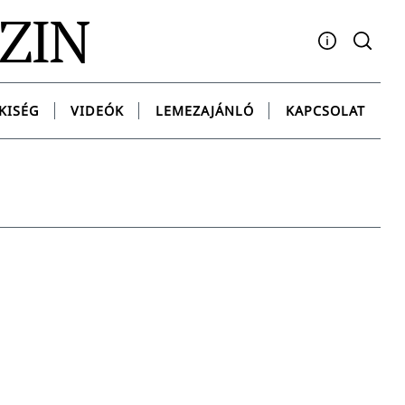
AZIN
Facebook
YouTube
Instagram
Twitter
Spotify
Messenge
KISÉG
VIDEÓK
LEMEZAJÁNLÓ
KAPCSOLAT