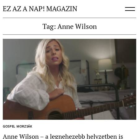
Skip
EZ AZ A NAP! MAGAZIN
to
content
Tag: Anne Wilson
Keresés:
GOSPEL MORZSÁK
Anne Wilson – a legnehezebb helyzetben is