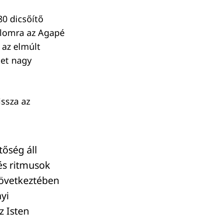
80 dicsőítő
alomra az Agapé
 az elmúlt
ket nagy
issza az
tőség áll
és ritmusok
következtében
yi
z Isten