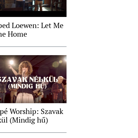
ed Loewen: Let Me
me Home
pé Worship: Szavak
kül (Mindig hű)