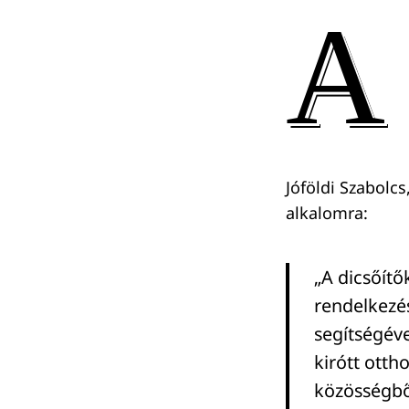
A
Jóföldi Szabolc
alkalomra:
„A dicsőítő
rendelkezé
segítségév
kirótt otth
közösségből