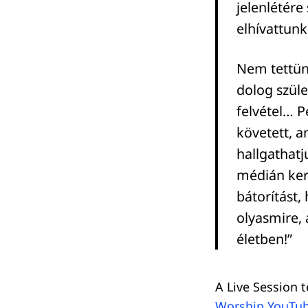
jelenlétér
elhívattunk
Nem tettün
dolog szüle
felvétel… P
követett, 
hallgathat
médián kere
bátorítást,
olyasmire, 
életben!”
A Live Session 
Worship YouTub