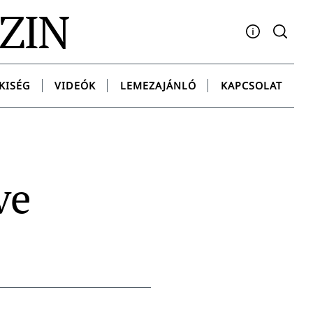
AZIN
Facebook
YouTube
Instagram
Twitter
Spotify
Messenge
KISÉG
VIDEÓK
LEMEZAJÁNLÓ
KAPCSOLAT
ve