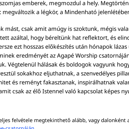
e szomjas emberek, megmozdul a hely. Megtörténi
: megváltozik a légkör, a Mindenható jelenlétébe
k mást, csak amit amúgy is szoktunk, mégis val
tett azáltal, hogy béreltünk hat reflektort, és elin
ersze ezt hosszas előkészítés után hónapok láza
aminek eredményét az Agapé Worship csatornáján 
juk. Végtelenül hálásak és boldogok vagyunk hogy
sztül sokakhoz eljuthatnak, a szenvedélyes pill
 hitet és reményt fakasztanak, inspirálhatnak val
amit csak az élő Istennel való kapcsolat képes nyú
teljes felvétele megtekinthető alább, vagy dalonként 
e-csatornáján
.