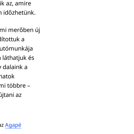
k az, amire
n időzhetünk.
ami merőben új
dítottuk a
s utómunkája
láthatjuk és
 dalaink a
anatok
ami többre –
jtani az
az
Agapé