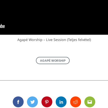
Agapé Worship – Live Session (Teljes felvétel)
AGAPÉ WORSHIP
Facebook
Twitter
Pinterest
Linkedin
Reddit
Email