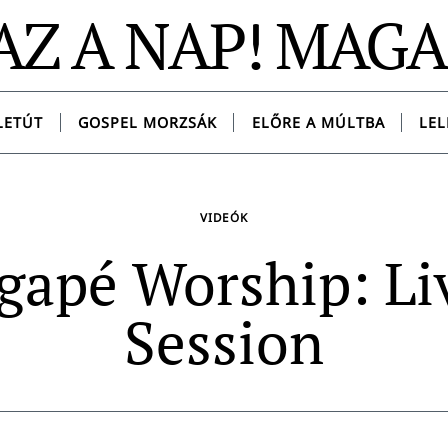
AZ A NAP! MAG
LETÚT
GOSPEL MORZSÁK
ELŐRE A MÚLTBA
LEL
VIDEÓK
gapé Worship: Li
Session