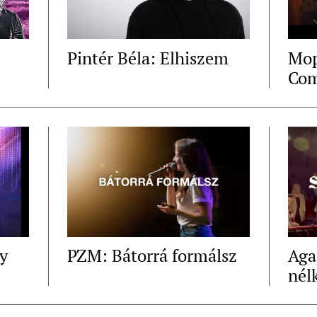
Pintér Béla: Elhiszem
Mop
Co
ly
PZM: Bátorrá formálsz
Aga
nél