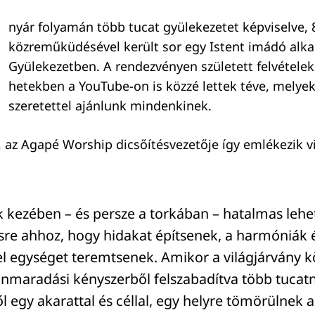
nyár folyamán több tucat gyülekezetet képviselve, 
közreműküdésével került sor egy Istent imádó alk
Gyülekezetben. A rendezvényen született felvételek
hetekben a YouTube-on is közzé lettek téve, melye
szeretettel ajánlunk mindenkinek.
s, az Agapé Worship dicsőítésvezetője így emlékezik v
k kezében – és persze a torkában – hatalmas lehe
sre ahhoz, hogy hidakat építsenek, a harmóniák 
el egységet teremtsenek. Amikor a világjárvány 
onmaradási kényszerből felszabadítva több tucatn
 egy akarattal és céllal, egy helyre tömörülnek a