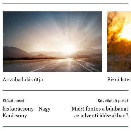
A szabadulás útja
Bízni Iste
Post
Előző poszt
Következő poszt
Navigation
kis karácsony – Nagy
Miért fontos a bűnbánat
Karácsony
az adventi időszakban?