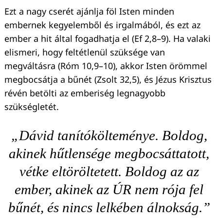
Ezt a nagy cserét ajánlja föl Isten minden
embernek kegyelemből és irgalmából, és ezt az
ember a hit által fogadhatja el (Ef 2,8–9). Ha valaki
elismeri, hogy feltétlenül szüksége van
megváltásra (Róm 10,9–10), akkor Isten örömmel
megbocsátja a bűnét (Zsolt 32,5), és Jézus Krisztus
révén betölti az emberiség legnagyobb
szükségletét.
„Dávid tanítókölteménye. Boldog,
akinek hűtlensége megbocsáttatott,
vétke eltöröltetett. Boldog az az
ember, akinek az ÚR nem rója fel
bűnét, és nincs lelkében álnokság.”