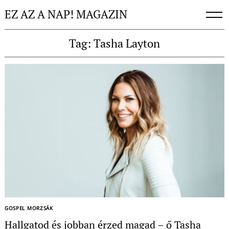
Skip
EZ AZ A NAP! MAGAZIN
to
content
Tag: Tasha Layton
Keresés:
GOSPEL MORZSÁK
Hallgatod és jobban érzed magad – ő Tasha